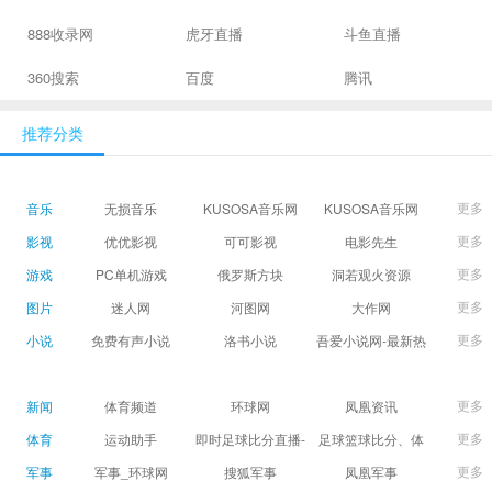
888收录网
虎牙直播
斗鱼直播
360搜索
百度
腾讯
推荐分类
更多
音乐
无损音乐
KUSOSA音乐网
KUSOSA音乐网
更多
影视
优优影视
可可影视
电影先生
更多
游戏
PC单机游戏
俄罗斯方块
洞若观火资源
更多
图片
迷人网
河图网
大作网
更多
小说
免费有声小说
洛书小说
吾爱小说网-最新热
门免费小说阅读
更多
新闻
体育频道
环球网
凤凰资讯
更多
体育
运动助手
即时足球比分直播-
足球篮球比分、体
精准赛程赛果及角
育赛果直播|让足球
更多
军事
军事_环球网
搜狐军事
凤凰军事