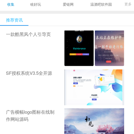
最有影响力的时尚
美发造型门户网
Gamers丨天生爱
更多
收集
啥好玩
爱链网
温酒吧软件园
商业新媒体，及时
玩,游戏至上！-
报道全球时尚产业
zhanqi.tv
推荐资讯
新闻并提供奢侈品
行业分析评论和数
一款酷黑风个人引导页
据查询
SF授权系统V3.5全开源
广告横幅logo图标在线制
作网站源码