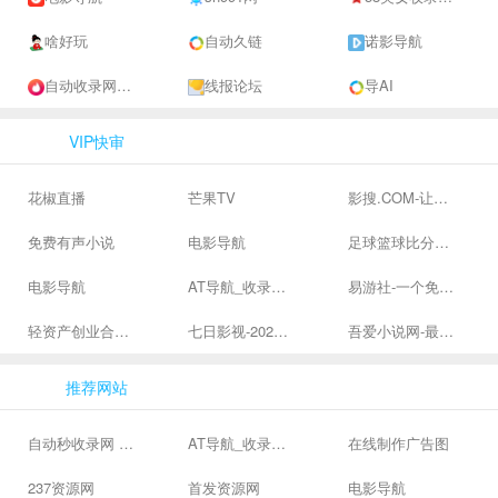
啥好玩
自动久链
诺影导航
自动收录网 - 自动秒收录-网站收录-收录网站-网址收录-秒收录
线报论坛
导AI
VIP快审
花椒直播
芒果TV
影搜.COM-让影视搜索变得简单
免费有声小说
电影导航
足球篮球比分、体育赛果直播|让足球滚一会
电影导航
AT导航_收录网_免费收录网站_自动收录网_秒收录
易游社-一个免费二次元游戏分享社区
轻资产创业合集、私域引流服务、抖音有效粉丝
七日影视-2024全网高清电影大全-最新最全最好看的电影电视剧网站 - 七日影视
吾爱小说网-最新热门免费小说阅读
推荐网站
自动秒收录网 - 自动秒收录-网站收录-收录网站-网址收录-秒收录
AT导航_收录网_免费收录网站_自动收录网_秒收录
在线制作广告图
237资源网
首发资源网
电影导航