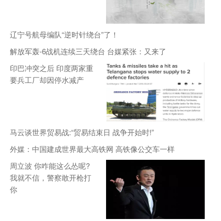
辽宁号航母编队“逆时针绕台”了！
解放军轰-6战机连续三天绕台 台媒紧张：又来了
印巴冲突之后 印度两家重
要兵工厂却因停水减产
马云谈世界贸易战:“贸易结束日 战争开始时!”
外媒：中国建成世界最大高铁网 高铁像公交车一样
周立波 你咋能这么怂呢?
我就不信，警察敢开枪打
你