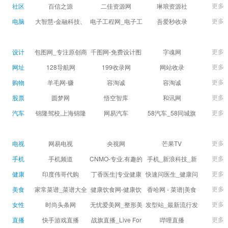
球数查询 | 让足球滚
滚一会
更多
社区
百信之源
二佳资源网
琳琅资源社
一会
更多
电脑
大智慧-金融科技、
电子工程网_电子工
吾爱秒收录
证券信息服务平台
程师获取电子设计
(wuaimsl.cn) - 网址
证券,股票,财经,基
应用技术的专业网
导航分类网站目录 -
更多
设计
包图网_专注原创商
千图网-免费设计图
字魂网
金,level-2,行情,数
站
自助网址提交自动
用设计图片下载，
片素材网站-正版商
更多
网址
128导航网
199收录网
网站收录
据,投资理财,港股,期
收录
会员免费设计素材
用图库免费设计素
更多
购物
羊毛网-赚
容淘诚
容淘诚
货,股指期货,手机炒
模板独家图库
材中国
更多
股票
股,股票软件,炒股软
圆梦网
悟空智库
和讯网
件，免费炒股软
更多
汽车
锦隆驾校,上海锦隆
网易汽车
58汽车_58同城旗
件，收费炒股软
驾校【权益保障】
下汽车网_让选车更
件，分析软件,免费
简单
更多
电视
网易电视
央视网
芒果TV
软件,证
更多
手机
手机频道
CNMO-专业.有趣的
手机_新浪科技_新
科技新媒体
浪网
更多
健康
印度伟哥代购
丁香医生|专业健康
快速问医生_健康问
生活方式平台
题免费在线咨询专
更多
美食
家常菜谱_菜谱大全
健康饮食网-健康饮
香哈网 - 菜谱|美食
家医生_有问必答网
_菜谱家常菜做法大
食食谱_健康饮食小
菜谱|菜谱大全-学做
更多
女性
时尚头条网
无忧爱美网_整形美
发型站_最新流行发
全_家常菜谱大全-
常识_健康饮食习惯
菜、秀美食！
LADYMAX.cn|国内
容门户
型设计发型图片与
更多
直播
快手游戏直播
战旗直播_Live For
哔哩直播
大众菜谱网
_健康食品