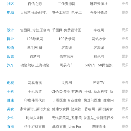
球数查询 | 让足球滚
滚一会
更多
社区
百信之源
二佳资源网
琳琅资源社
一会
更多
电脑
大智慧-金融科技、
电子工程网_电子工
吾爱秒收录
证券信息服务平台
程师获取电子设计
(wuaimsl.cn) - 网址
证券,股票,财经,基
应用技术的专业网
导航分类网站目录 -
更多
设计
包图网_专注原创商
千图网-免费设计图
字魂网
金,level-2,行情,数
站
自助网址提交自动
用设计图片下载，
片素材网站-正版商
更多
网址
128导航网
199收录网
网站收录
据,投资理财,港股,期
收录
会员免费设计素材
用图库免费设计素
更多
购物
羊毛网-赚
容淘诚
容淘诚
货,股指期货,手机炒
模板独家图库
材中国
更多
股票
股,股票软件,炒股软
圆梦网
悟空智库
和讯网
件，免费炒股软
更多
汽车
锦隆驾校,上海锦隆
网易汽车
58汽车_58同城旗
件，收费炒股软
驾校【权益保障】
下汽车网_让选车更
件，分析软件,免费
简单
更多
电视
网易电视
央视网
芒果TV
软件,证
更多
手机
手机频道
CNMO-专业.有趣的
手机_新浪科技_新
科技新媒体
浪网
更多
健康
印度伟哥代购
丁香医生|专业健康
快速问医生_健康问
生活方式平台
题免费在线咨询专
更多
美食
家常菜谱_菜谱大全
健康饮食网-健康饮
香哈网 - 菜谱|美食
家医生_有问必答网
_菜谱家常菜做法大
食食谱_健康饮食小
菜谱|菜谱大全-学做
更多
女性
时尚头条网
无忧爱美网_整形美
发型站_最新流行发
全_家常菜谱大全-
常识_健康饮食习惯
菜、秀美食！
LADYMAX.cn|国内
容门户
型设计发型图片与
更多
直播
快手游戏直播
战旗直播_Live For
哔哩直播
大众菜谱网
_健康食品