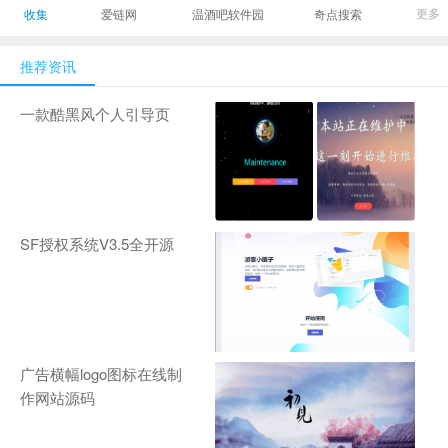
最有影响力的时尚
美发造型门户网
Gamers丨天生爱
更多
收集
爱链网
温酒吧软件园
奇点搜索
商业新媒体，及时
玩,游戏至上！-
报道全球时尚产业
zhanqi.tv
推荐资讯
新闻并提供奢侈品
行业分析评论和数
一款酷黑风个人引导页
据查询
SF授权系统V3.5全开源
广告横幅logo图标在线制
作网站源码