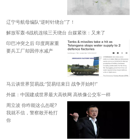
辽宁号航母编队“逆时针绕台”了！
解放军轰-6战机连续三天绕台 台媒紧张：又来了
印巴冲突之后 印度两家重
要兵工厂却因停水减产
马云谈世界贸易战:“贸易结束日 战争开始时!”
外媒：中国建成世界最大高铁网 高铁像公交车一样
周立波 你咋能这么怂呢?
我就不信，警察敢开枪打
你