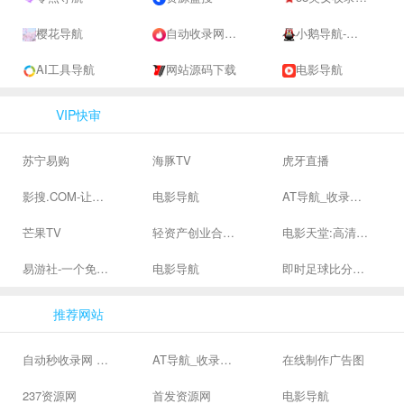
樱花导航
自动收录网 - 自动秒收录-网站收录-收录网站-网址收录-秒收录
小鹅导航-网站收录-自动收录网-网址收录-自动秒收录
AI工具导航
网站源码下载
电影导航
VIP快审
苏宁易购
海豚TV
虎牙直播
影搜.COM-让影视搜索变得简单
电影导航
AT导航_收录网_免费收录网站_自动收录网_秒收录
芒果TV
轻资产创业合集、私域引流服务、抖音有效粉丝
电影天堂:高清电影下载,高品质生活
易游社-一个免费二次元游戏分享社区
电影导航
即时足球比分直播-精准赛程赛果及角球数查询 | 让足球滚一会
推荐网站
自动秒收录网 - 自动秒收录-网站收录-收录网站-网址收录-秒收录
AT导航_收录网_免费收录网站_自动收录网_秒收录
在线制作广告图
237资源网
首发资源网
电影导航