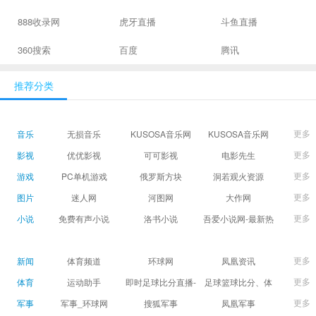
888收录网
虎牙直播
斗鱼直播
360搜索
百度
腾讯
推荐分类
更多
音乐
无损音乐
KUSOSA音乐网
KUSOSA音乐网
更多
影视
优优影视
可可影视
电影先生
更多
游戏
PC单机游戏
俄罗斯方块
洞若观火资源
更多
图片
迷人网
河图网
大作网
更多
小说
免费有声小说
洛书小说
吾爱小说网-最新热
门免费小说阅读
更多
新闻
体育频道
环球网
凤凰资讯
更多
体育
运动助手
即时足球比分直播-
足球篮球比分、体
精准赛程赛果及角
育赛果直播|让足球
更多
军事
军事_环球网
搜狐军事
凤凰军事