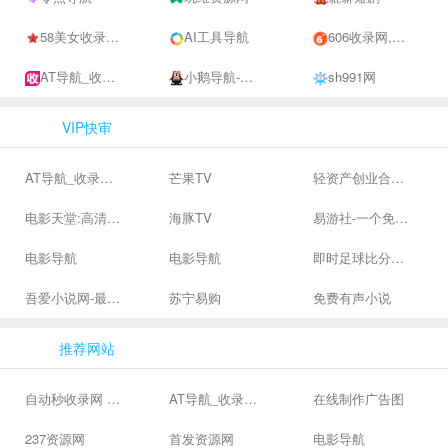
58美女收录网-自动收录网站-流量交换-自动链
AI工具导航
606收录网,免费自动秒收录网址,提供自动收录,网站导航大全源码,自动链,友情链接交换。
AT导航_收录网_免费收录网站_自动收录网_秒收录
小鹅导航-网站收录-自动收录网-网址收录-自动秒收录
sh991网
VIP快审
AT导航_收录网_免费收录网站_自动收录网_秒收录
芒果TV
轻资产创业合集、私域引流服务、抖音有效粉丝
电影天堂:高清电影下载,高品质生活
海豚TV
易游社-一个免费二次元游戏分享社区
电影导航
电影导航
即时足球比分直播-精准赛程赛果及角球数查询 | 让足球滚一会
吾爱小说网-最新热门免费小说阅读
苏宁易购
免费有声小说
推荐网站
自动秒收录网 - 自动秒收录-网站收录-收录网站-网址收录-秒收录
AT导航_收录网_免费收录网站_自动收录网_秒收录
在线制作广告图
237资源网
首发资源网
电影导航