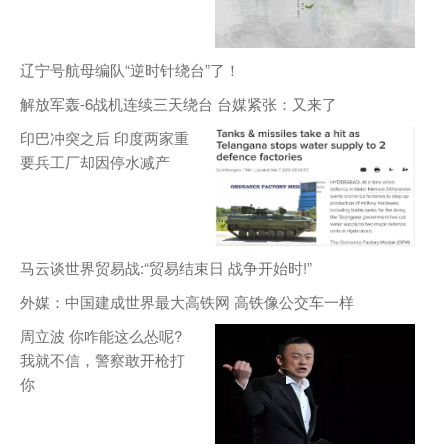
辽宁号航母编队“逆时针绕台”了！
解放军轰-6战机连续三天绕台 台媒紧张：又来了
印巴冲突之后 印度两家重
要兵工厂却因停水减产
马云谈世界贸易战:“贸易结束日 战争开始时!”
外媒：中国建成世界最大高铁网 高铁像公交车一样
周立波 你咋能这么怂呢?
我就不信，警察敢开枪打
你