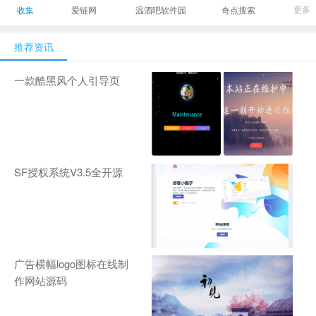
最有影响力的时尚
美发造型门户网
Gamers丨天生爱
更多
收集
爱链网
温酒吧软件园
奇点搜索
商业新媒体，及时
玩,游戏至上！-
报道全球时尚产业
zhanqi.tv
推荐资讯
新闻并提供奢侈品
行业分析评论和数
一款酷黑风个人引导页
据查询
SF授权系统V3.5全开源
广告横幅logo图标在线制
作网站源码