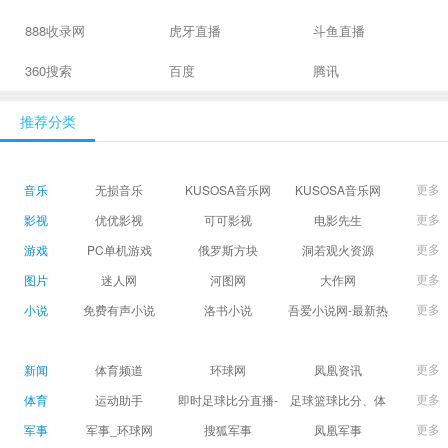
888收录网
虎牙直播
斗鱼直播
360搜索
百度
腾讯
推荐分类
更多
音乐
无损音乐
KUSOSA音乐网
KUSOSA音乐网
更多
影视
优优影视
可可影视
电影先生
更多
游戏
PC单机游戏
俄罗斯方块
洞若观火资源
更多
图片
迷人网
河图网
大作网
更多
小说
免费有声小说
洛书小说
吾爱小说网-最新热
门免费小说阅读
更多
新闻
体育频道
环球网
凤凰资讯
更多
体育
运动助手
即时足球比分直播-
足球篮球比分、体
精准赛程赛果及角
育赛果直播|让足球
更多
军事
军事_环球网
搜狐军事
凤凰军事