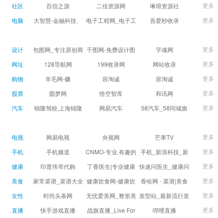
球数查询 | 让足球滚
滚一会
更多
社区
百信之源
二佳资源网
琳琅资源社
一会
更多
电脑
大智慧-金融科技、
电子工程网_电子工
吾爱秒收录
证券信息服务平台
程师获取电子设计
(wuaimsl.cn) - 网址
证券,股票,财经,基
应用技术的专业网
导航分类网站目录 -
更多
设计
包图网_专注原创商
千图网-免费设计图
字魂网
金,level-2,行情,数
站
自助网址提交自动
用设计图片下载，
片素材网站-正版商
更多
网址
128导航网
199收录网
网站收录
据,投资理财,港股,期
收录
会员免费设计素材
用图库免费设计素
更多
购物
羊毛网-赚
容淘诚
容淘诚
货,股指期货,手机炒
模板独家图库
材中国
更多
股票
股,股票软件,炒股软
圆梦网
悟空智库
和讯网
件，免费炒股软
更多
汽车
锦隆驾校,上海锦隆
网易汽车
58汽车_58同城旗
件，收费炒股软
驾校【权益保障】
下汽车网_让选车更
件，分析软件,免费
简单
更多
电视
网易电视
央视网
芒果TV
软件,证
更多
手机
手机频道
CNMO-专业.有趣的
手机_新浪科技_新
科技新媒体
浪网
更多
健康
印度伟哥代购
丁香医生|专业健康
快速问医生_健康问
生活方式平台
题免费在线咨询专
更多
美食
家常菜谱_菜谱大全
健康饮食网-健康饮
香哈网 - 菜谱|美食
家医生_有问必答网
_菜谱家常菜做法大
食食谱_健康饮食小
菜谱|菜谱大全-学做
更多
女性
时尚头条网
无忧爱美网_整形美
发型站_最新流行发
全_家常菜谱大全-
常识_健康饮食习惯
菜、秀美食！
LADYMAX.cn|国内
容门户
型设计发型图片与
更多
直播
快手游戏直播
战旗直播_Live For
哔哩直播
大众菜谱网
_健康食品