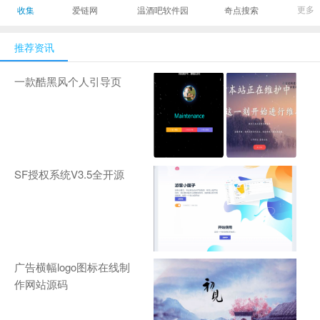
最有影响力的时尚
美发造型门户网
Gamers丨天生爱
更多
收集
爱链网
温酒吧软件园
奇点搜索
商业新媒体，及时
玩,游戏至上！-
报道全球时尚产业
zhanqi.tv
推荐资讯
新闻并提供奢侈品
行业分析评论和数
一款酷黑风个人引导页
据查询
SF授权系统V3.5全开源
广告横幅logo图标在线制
作网站源码