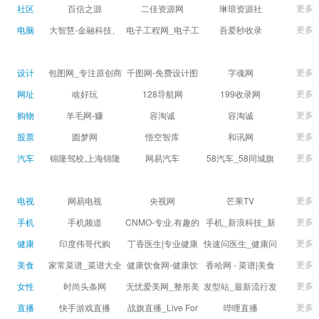
球数查询 | 让足球滚
滚一会
更多
社区
百信之源
二佳资源网
琳琅资源社
一会
更多
电脑
大智慧-金融科技、
电子工程网_电子工
吾爱秒收录
证券信息服务平台
程师获取电子设计
(wuaimsl.cn) - 网址
证券,股票,财经,基
应用技术的专业网
导航分类网站目录 -
更多
设计
包图网_专注原创商
千图网-免费设计图
字魂网
金,level-2,行情,数
站
自助网址提交自动
用设计图片下载，
片素材网站-正版商
更多
网址
啥好玩
128导航网
199收录网
据,投资理财,港股,期
收录
会员免费设计素材
用图库免费设计素
更多
购物
羊毛网-赚
容淘诚
容淘诚
货,股指期货,手机炒
模板独家图库
材中国
更多
股票
股,股票软件,炒股软
圆梦网
悟空智库
和讯网
件，免费炒股软
更多
汽车
锦隆驾校,上海锦隆
网易汽车
58汽车_58同城旗
件，收费炒股软
驾校【权益保障】
下汽车网_让选车更
件，分析软件,免费
简单
更多
电视
网易电视
央视网
芒果TV
软件,证
更多
手机
手机频道
CNMO-专业.有趣的
手机_新浪科技_新
科技新媒体
浪网
更多
健康
印度伟哥代购
丁香医生|专业健康
快速问医生_健康问
生活方式平台
题免费在线咨询专
更多
美食
家常菜谱_菜谱大全
健康饮食网-健康饮
香哈网 - 菜谱|美食
家医生_有问必答网
_菜谱家常菜做法大
食食谱_健康饮食小
菜谱|菜谱大全-学做
更多
女性
时尚头条网
无忧爱美网_整形美
发型站_最新流行发
全_家常菜谱大全-
常识_健康饮食习惯
菜、秀美食！
LADYMAX.cn|国内
容门户
型设计发型图片与
更多
直播
快手游戏直播
战旗直播_Live For
哔哩直播
大众菜谱网
_健康食品