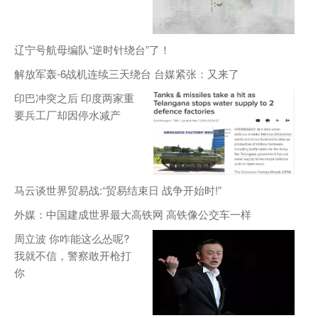
辽宁号航母编队“逆时针绕台”了！
解放军轰-6战机连续三天绕台 台媒紧张：又来了
印巴冲突之后 印度两家重
要兵工厂却因停水减产
马云谈世界贸易战:“贸易结束日 战争开始时!”
外媒：中国建成世界最大高铁网 高铁像公交车一样
周立波 你咋能这么怂呢?
我就不信，警察敢开枪打
你