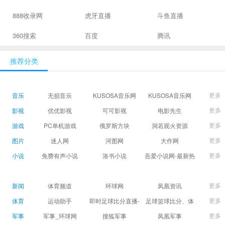
888收录网
虎牙直播
斗鱼直播
360搜索
百度
腾讯
推荐分类
更多
音乐
无损音乐
KUSOSA音乐网
KUSOSA音乐网
更多
影视
优优影视
可可影视
电影先生
更多
游戏
PC单机游戏
俄罗斯方块
洞若观火资源
更多
图片
迷人网
河图网
大作网
更多
小说
免费有声小说
洛书小说
吾爱小说网-最新热
门免费小说阅读
更多
新闻
体育频道
环球网
凤凰资讯
更多
体育
运动助手
即时足球比分直播-
足球篮球比分、体
精准赛程赛果及角
育赛果直播|让足球
更多
军事
军事_环球网
搜狐军事
凤凰军事