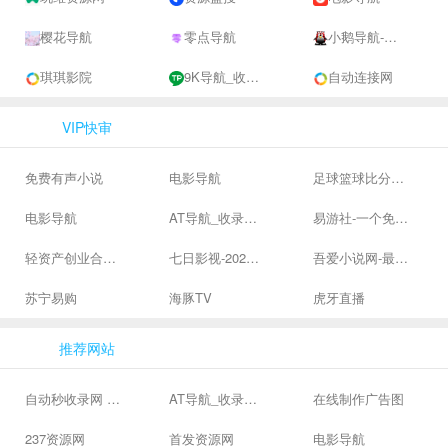
樱花导航
零点导航
小鹅导航-网站收录-自动收录网-网址收录-自动秒收录
琪琪影院
9K导航_收录网-网址收录-网址导航-收录网站-自助广告系统
自动连接网
VIP快审
免费有声小说
电影导航
足球篮球比分、体育赛果直播|让足球滚一会
电影导航
AT导航_收录网_免费收录网站_自动收录网_秒收录
易游社-一个免费二次元游戏分享社区
轻资产创业合集、私域引流服务、抖音有效粉丝
七日影视-2024全网高清电影大全-最新最全最好看的电影电视剧网站 - 七日影视
吾爱小说网-最新热门免费小说阅读
苏宁易购
海豚TV
虎牙直播
推荐网站
自动秒收录网 - 自动秒收录-网站收录-收录网站-网址收录-秒收录
AT导航_收录网_免费收录网站_自动收录网_秒收录
在线制作广告图
237资源网
首发资源网
电影导航