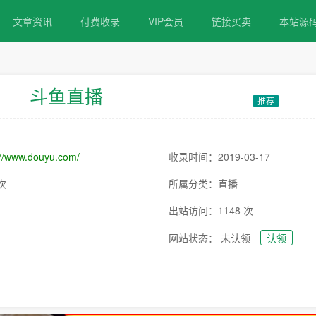
文章资讯
付费收录
VIP会员
链接买卖
本站源
斗鱼直播
推荐
://www.douyu.com/
收录时间：2019-03-17
次
所属分类：直播
出站访问：1148 次
网站状态： 未认领
认领