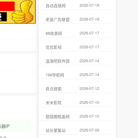
2026-07-19
自动连接网
2026-07-18
老叟广告联盟
2026-07-17
88收录网
2026-07-17
优优影视
2026-07-14
温酒吧软件园
2026-07-14
199导航网
2026-07-12
奇点搜索
2026-07-10
米米影院
2026-07-10
甜甜圈瓶盖网
器IP
2026-07-09
站长聚集站
.0.0