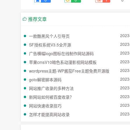
推荐文章
2023
一款酷黑风个人引导页
2023
SF授权系统V3.5全开源
2023
广告横幅logo图标在线制作网站源码
2023
苹果cmsV10暗色系动漫影视网站模板
2023
wordpress主题-WP酱茄Free主题免费开源版
2023
goto解密脚本源码
2023
网站推广收录的多种方法
2023
新网站如何被百度收录？
2023
网站快速收录技巧
2023
怎样才能提高网站收录