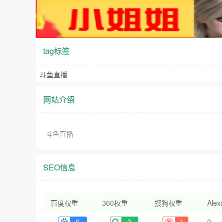
tag标签
斗鱼直播
网站介绍
斗鱼直播
SEO信息
百度权重
360权重
搜狗权重
Ale
0
0
1
0