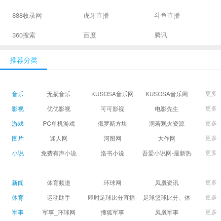
888收录网
虎牙直播
斗鱼直播
360搜索
百度
腾讯
推荐分类
更多
音乐
无损音乐
KUSOSA音乐网
KUSOSA音乐网
更多
影视
优优影视
可可影视
电影先生
更多
游戏
PC单机游戏
俄罗斯方块
洞若观火资源
更多
图片
迷人网
河图网
大作网
更多
小说
免费有声小说
洛书小说
吾爱小说网-最新热
门免费小说阅读
更多
新闻
体育频道
环球网
凤凰资讯
更多
体育
运动助手
即时足球比分直播-
足球篮球比分、体
精准赛程赛果及角
育赛果直播|让足球
更多
军事
军事_环球网
搜狐军事
凤凰军事