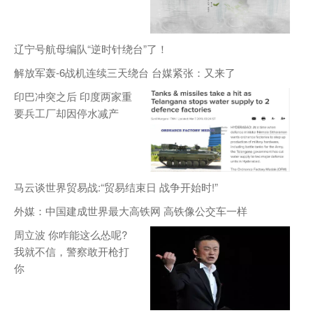
辽宁号航母编队“逆时针绕台”了！
解放军轰-6战机连续三天绕台 台媒紧张：又来了
印巴冲突之后 印度两家重
要兵工厂却因停水减产
马云谈世界贸易战:“贸易结束日 战争开始时!”
外媒：中国建成世界最大高铁网 高铁像公交车一样
周立波 你咋能这么怂呢?
我就不信，警察敢开枪打
你