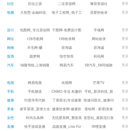
球数查询 | 让足球滚
滚一会
更多
社区
百信之源
二佳资源网
琳琅资源社
一会
更多
电脑
大智慧-金融科技、
电子工程网_电子工
吾爱秒收录
证券信息服务平台
程师获取电子设计
(wuaimsl.cn) - 网址
证券,股票,财经,基
应用技术的专业网
导航分类网站目录 -
更多
设计
包图网_专注原创商
千图网-免费设计图
字魂网
金,level-2,行情,数
站
自助网址提交自动
用设计图片下载，
片素材网站-正版商
更多
网址
128导航网
199收录网
网站收录
据,投资理财,港股,期
收录
会员免费设计素材
用图库免费设计素
更多
购物
羊毛网-赚
容淘诚
容淘诚
货,股指期货,手机炒
模板独家图库
材中国
更多
股票
股,股票软件,炒股软
圆梦网
悟空智库
和讯网
件，免费炒股软
更多
汽车
锦隆驾校,上海锦隆
网易汽车
58汽车_58同城旗
件，收费炒股软
驾校【权益保障】
下汽车网_让选车更
件，分析软件,免费
简单
更多
电视
网易电视
央视网
芒果TV
软件,证
更多
手机
手机频道
CNMO-专业.有趣的
手机_新浪科技_新
科技新媒体
浪网
更多
健康
印度伟哥代购
丁香医生|专业健康
快速问医生_健康问
生活方式平台
题免费在线咨询专
更多
美食
家常菜谱_菜谱大全
健康饮食网-健康饮
香哈网 - 菜谱|美食
家医生_有问必答网
_菜谱家常菜做法大
食食谱_健康饮食小
菜谱|菜谱大全-学做
更多
女性
时尚头条网
无忧爱美网_整形美
发型站_最新流行发
全_家常菜谱大全-
常识_健康饮食习惯
菜、秀美食！
LADYMAX.cn|国内
容门户
型设计发型图片与
更多
直播
快手游戏直播
战旗直播_Live For
哔哩直播
大众菜谱网
_健康食品