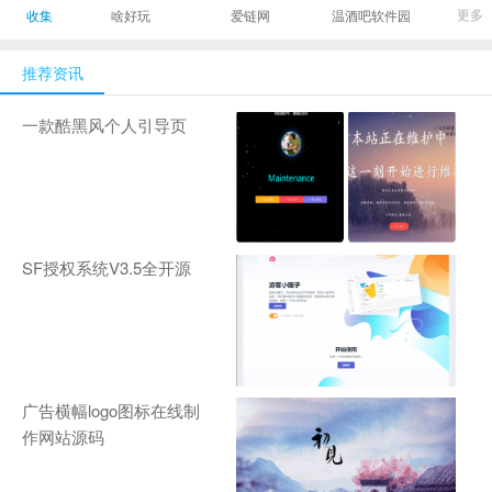
最有影响力的时尚
美发造型门户网
Gamers丨天生爱
更多
收集
啥好玩
爱链网
温酒吧软件园
商业新媒体，及时
玩,游戏至上！-
报道全球时尚产业
zhanqi.tv
推荐资讯
新闻并提供奢侈品
行业分析评论和数
一款酷黑风个人引导页
据查询
SF授权系统V3.5全开源
广告横幅logo图标在线制
作网站源码