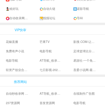
啥好玩
自动久链
诺影导航
自动收录网 - 自动秒收录-网站收录-收录网站-网址收录-秒收录
线报论坛
导AI
VIP快审
花椒直播
芒果TV
影搜.COM-让影视搜索变得简单
免费有声小说
电影导航
足球篮球比分、体育赛果直播|让足球滚一会
电影导航
AT导航_收录网_免费收录网站_自动收录网_秒收录
易游社-一个免费二次元游戏分享社区
轻资产创业合集、私域引流服务、抖音有效粉丝
七日影视-2024全网高清电影大全-最新最全最好看的电影电视剧网站 - 七日影视
吾爱小说网-最新热门免费小说阅读
推荐网站
自动秒收录网 - 自动秒收录-网站收录-收录网站-网址收录-秒收录
AT导航_收录网_免费收录网站_自动收录网_秒收录
在线制作广告图
237资源网
首发资源网
电影导航