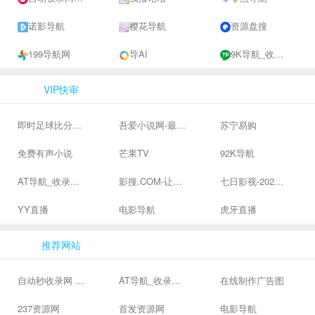
诺影导航
樱花导航
资源盘搜
199导航网
导AI
9K导航_收录网-网址收录-网址导航-收录网站-自助广告系统
VIP快审
即时足球比分直播-精准赛程赛果及角球数查询 | 让足球滚一会
吾爱小说网-最新热门免费小说阅读
苏宁易购
免费有声小说
芒果TV
92K导航
AT导航_收录网_免费收录网站_自动收录网_秒收录
影搜.COM-让影视搜索变得简单
七日影视-2024全网高清电影大全-最新最全最好看的电影电视剧网站 - 七日影视
YY直播
电影导航
虎牙直播
推荐网站
自动秒收录网 - 自动秒收录-网站收录-收录网站-网址收录-秒收录
AT导航_收录网_免费收录网站_自动收录网_秒收录
在线制作广告图
237资源网
首发资源网
电影导航