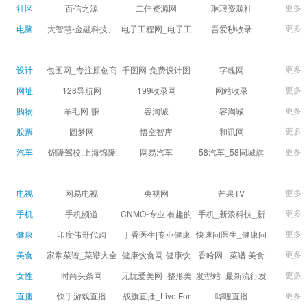
球数查询 | 让足球滚
滚一会
更多
社区
百信之源
二佳资源网
琳琅资源社
一会
更多
电脑
大智慧-金融科技、
电子工程网_电子工
吾爱秒收录
证券信息服务平台
程师获取电子设计
(wuaimsl.cn) - 网址
证券,股票,财经,基
应用技术的专业网
导航分类网站目录 -
更多
设计
包图网_专注原创商
千图网-免费设计图
字魂网
金,level-2,行情,数
站
自助网址提交自动
用设计图片下载，
片素材网站-正版商
更多
网址
128导航网
199收录网
网站收录
据,投资理财,港股,期
收录
会员免费设计素材
用图库免费设计素
更多
购物
羊毛网-赚
容淘诚
容淘诚
货,股指期货,手机炒
模板独家图库
材中国
更多
股票
股,股票软件,炒股软
圆梦网
悟空智库
和讯网
件，免费炒股软
更多
汽车
锦隆驾校,上海锦隆
网易汽车
58汽车_58同城旗
件，收费炒股软
驾校【权益保障】
下汽车网_让选车更
件，分析软件,免费
简单
更多
电视
网易电视
央视网
芒果TV
软件,证
更多
手机
手机频道
CNMO-专业.有趣的
手机_新浪科技_新
科技新媒体
浪网
更多
健康
印度伟哥代购
丁香医生|专业健康
快速问医生_健康问
生活方式平台
题免费在线咨询专
更多
美食
家常菜谱_菜谱大全
健康饮食网-健康饮
香哈网 - 菜谱|美食
家医生_有问必答网
_菜谱家常菜做法大
食食谱_健康饮食小
菜谱|菜谱大全-学做
更多
女性
时尚头条网
无忧爱美网_整形美
发型站_最新流行发
全_家常菜谱大全-
常识_健康饮食习惯
菜、秀美食！
LADYMAX.cn|国内
容门户
型设计发型图片与
更多
直播
快手游戏直播
战旗直播_Live For
哔哩直播
大众菜谱网
_健康食品