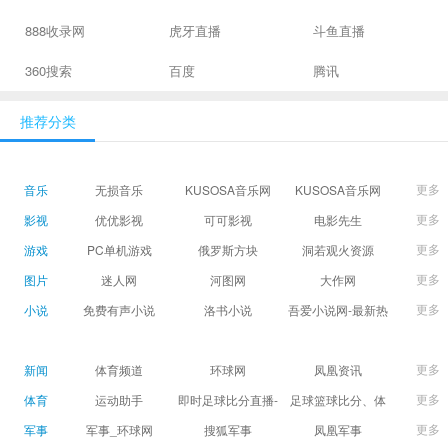
888收录网
虎牙直播
斗鱼直播
360搜索
百度
腾讯
推荐分类
更多
音乐
无损音乐
KUSOSA音乐网
KUSOSA音乐网
更多
影视
优优影视
可可影视
电影先生
更多
游戏
PC单机游戏
俄罗斯方块
洞若观火资源
更多
图片
迷人网
河图网
大作网
更多
小说
免费有声小说
洛书小说
吾爱小说网-最新热
门免费小说阅读
更多
新闻
体育频道
环球网
凤凰资讯
更多
体育
运动助手
即时足球比分直播-
足球篮球比分、体
精准赛程赛果及角
育赛果直播|让足球
更多
军事
军事_环球网
搜狐军事
凤凰军事