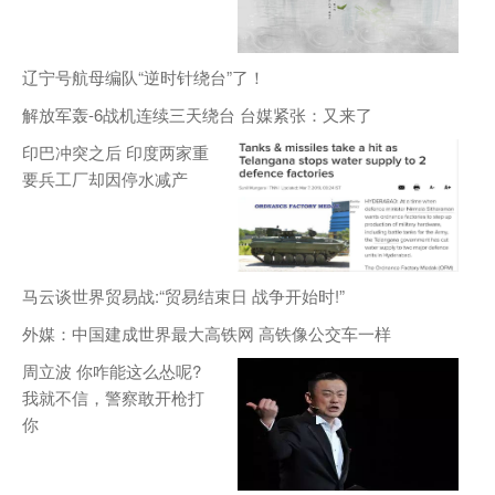
辽宁号航母编队“逆时针绕台”了！
解放军轰-6战机连续三天绕台 台媒紧张：又来了
印巴冲突之后 印度两家重
要兵工厂却因停水减产
马云谈世界贸易战:“贸易结束日 战争开始时!”
外媒：中国建成世界最大高铁网 高铁像公交车一样
周立波 你咋能这么怂呢?
我就不信，警察敢开枪打
你