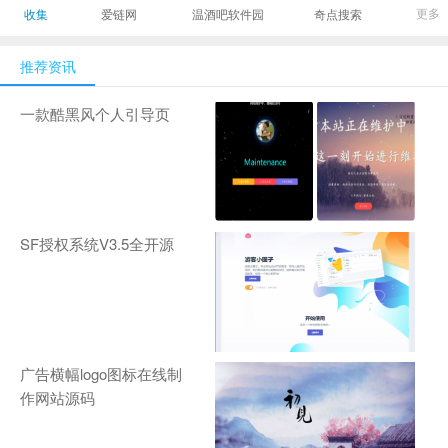
最有影响力的时尚
美发造型门户网
Gamers丨天生爱
更多
收集
爱链网
温酒吧软件园
奇点搜索
商业新媒体，及时
玩,游戏至上！-
报道全球时尚产业
zhanqi.tv
推荐资讯
新闻并提供奢侈品
行业分析评论和数
一款酷黑风个人引导页
据查询
SF授权系统V3.5全开源
广告横幅logo图标在线制
作网站源码