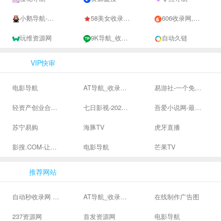
小鹅导航-网站收录-自动收录网-网址收录-自动秒收录
58美女收录网-自动收录网站-流量交换-自动链
606收录网,免费自动秒收录网址,提供自动收录,网站导航大全源码,自动链,友情链接交换。
玩维资源网
9K导航_收录网-网址收录-网址导航-收录网站-自助广告系统
自动久链
VIP快审
电影导航
AT导航_收录网_免费收录网站_自动收录网_秒收录
易游社-一个免费二次元游戏分享社区
轻资产创业合集、私域引流服务、抖音有效粉丝
七日影视-2024全网高清电影大全-最新最全最好看的电影电视剧网站 - 七日影视
吾爱小说网-最新热门免费小说阅读
苏宁易购
海豚TV
虎牙直播
影搜.COM-让影视搜索变得简单
电影导航
芒果TV
推荐网站
自动秒收录网 - 自动秒收录-网站收录-收录网站-网址收录-秒收录
AT导航_收录网_免费收录网站_自动收录网_秒收录
在线制作广告图
237资源网
首发资源网
电影导航