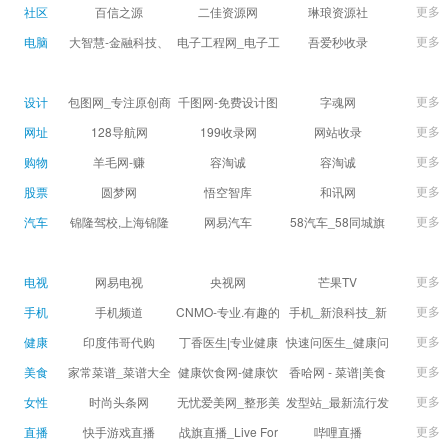
球数查询 | 让足球滚
滚一会
更多
社区
百信之源
二佳资源网
琳琅资源社
一会
更多
电脑
大智慧-金融科技、
电子工程网_电子工
吾爱秒收录
证券信息服务平台
程师获取电子设计
(wuaimsl.cn) - 网址
证券,股票,财经,基
应用技术的专业网
导航分类网站目录 -
更多
设计
包图网_专注原创商
千图网-免费设计图
字魂网
金,level-2,行情,数
站
自助网址提交自动
用设计图片下载，
片素材网站-正版商
更多
网址
128导航网
199收录网
网站收录
据,投资理财,港股,期
收录
会员免费设计素材
用图库免费设计素
更多
购物
羊毛网-赚
容淘诚
容淘诚
货,股指期货,手机炒
模板独家图库
材中国
更多
股票
股,股票软件,炒股软
圆梦网
悟空智库
和讯网
件，免费炒股软
更多
汽车
锦隆驾校,上海锦隆
网易汽车
58汽车_58同城旗
件，收费炒股软
驾校【权益保障】
下汽车网_让选车更
件，分析软件,免费
简单
更多
电视
网易电视
央视网
芒果TV
软件,证
更多
手机
手机频道
CNMO-专业.有趣的
手机_新浪科技_新
科技新媒体
浪网
更多
健康
印度伟哥代购
丁香医生|专业健康
快速问医生_健康问
生活方式平台
题免费在线咨询专
更多
美食
家常菜谱_菜谱大全
健康饮食网-健康饮
香哈网 - 菜谱|美食
家医生_有问必答网
_菜谱家常菜做法大
食食谱_健康饮食小
菜谱|菜谱大全-学做
更多
女性
时尚头条网
无忧爱美网_整形美
发型站_最新流行发
全_家常菜谱大全-
常识_健康饮食习惯
菜、秀美食！
LADYMAX.cn|国内
容门户
型设计发型图片与
更多
直播
快手游戏直播
战旗直播_Live For
哔哩直播
大众菜谱网
_健康食品