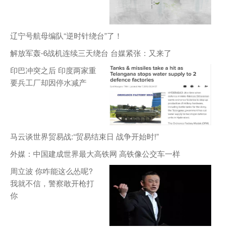
辽宁号航母编队“逆时针绕台”了！
解放军轰-6战机连续三天绕台 台媒紧张：又来了
印巴冲突之后 印度两家重
要兵工厂却因停水减产
马云谈世界贸易战:“贸易结束日 战争开始时!”
外媒：中国建成世界最大高铁网 高铁像公交车一样
周立波 你咋能这么怂呢?
我就不信，警察敢开枪打
你