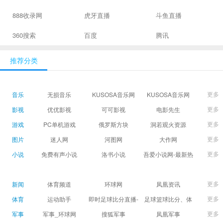
888收录网
虎牙直播
斗鱼直播
360搜索
百度
腾讯
推荐分类
更多
音乐
无损音乐
KUSOSA音乐网
KUSOSA音乐网
更多
影视
优优影视
可可影视
电影先生
更多
游戏
PC单机游戏
俄罗斯方块
洞若观火资源
更多
图片
迷人网
河图网
大作网
更多
小说
免费有声小说
洛书小说
吾爱小说网-最新热
门免费小说阅读
更多
新闻
体育频道
环球网
凤凰资讯
更多
体育
运动助手
即时足球比分直播-
足球篮球比分、体
精准赛程赛果及角
育赛果直播|让足球
更多
军事
军事_环球网
搜狐军事
凤凰军事