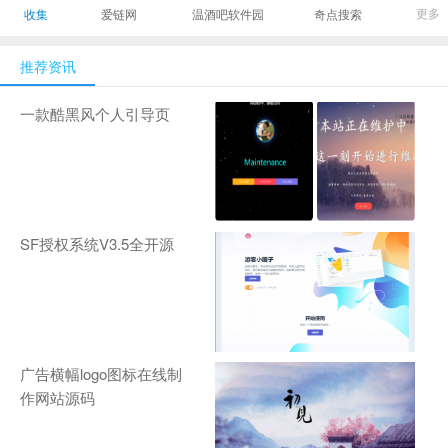
最有影响力的时尚
美发造型门户网
Gamers丨天生爱
更多
收集
爱链网
温酒吧软件园
奇点搜索
商业新媒体，及时
玩,游戏至上！-
报道全球时尚产业
zhanqi.tv
推荐资讯
新闻并提供奢侈品
行业分析评论和数
一款酷黑风个人引导页
据查询
SF授权系统V3.5全开源
广告横幅logo图标在线制
作网站源码