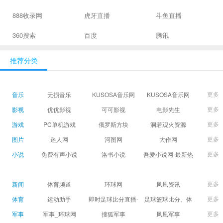
888收录网
虎牙直播
斗鱼直播
360搜索
百度
腾讯
推荐分类
更多
音乐
无损音乐
KUSOSA音乐网
KUSOSA音乐网
更多
影视
优优影视
可可影视
电影先生
更多
游戏
PC单机游戏
俄罗斯方块
洞若观火资源
更多
图片
迷人网
河图网
大作网
更多
小说
免费有声小说
洛书小说
吾爱小说网-最新热
门免费小说阅读
更多
新闻
体育频道
环球网
凤凰资讯
更多
体育
运动助手
即时足球比分直播-
足球篮球比分、体
精准赛程赛果及角
育赛果直播|让足球
更多
军事
军事_环球网
搜狐军事
凤凰军事