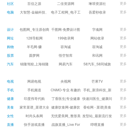
球数查询 | 让足球滚
滚一会
更多
社区
百信之源
二佳资源网
琳琅资源社
一会
更多
电脑
大智慧-金融科技、
电子工程网_电子工
吾爱秒收录
证券信息服务平台
程师获取电子设计
(wuaimsl.cn) - 网址
证券,股票,财经,基
应用技术的专业网
导航分类网站目录 -
更多
设计
包图网_专注原创商
千图网-免费设计图
字魂网
金,level-2,行情,数
站
自助网址提交自动
用设计图片下载，
片素材网站-正版商
更多
网址
128导航网
199收录网
网站收录
据,投资理财,港股,期
收录
会员免费设计素材
用图库免费设计素
更多
购物
羊毛网-赚
容淘诚
容淘诚
货,股指期货,手机炒
模板独家图库
材中国
更多
股票
股,股票软件,炒股软
圆梦网
悟空智库
和讯网
件，免费炒股软
更多
汽车
锦隆驾校,上海锦隆
网易汽车
58汽车_58同城旗
件，收费炒股软
驾校【权益保障】
下汽车网_让选车更
件，分析软件,免费
简单
更多
电视
网易电视
央视网
芒果TV
软件,证
更多
手机
手机频道
CNMO-专业.有趣的
手机_新浪科技_新
科技新媒体
浪网
更多
健康
印度伟哥代购
丁香医生|专业健康
快速问医生_健康问
生活方式平台
题免费在线咨询专
更多
美食
家常菜谱_菜谱大全
健康饮食网-健康饮
香哈网 - 菜谱|美食
家医生_有问必答网
_菜谱家常菜做法大
食食谱_健康饮食小
菜谱|菜谱大全-学做
更多
女性
时尚头条网
无忧爱美网_整形美
发型站_最新流行发
全_家常菜谱大全-
常识_健康饮食习惯
菜、秀美食！
LADYMAX.cn|国内
容门户
型设计发型图片与
更多
直播
快手游戏直播
战旗直播_Live For
哔哩直播
大众菜谱网
_健康食品