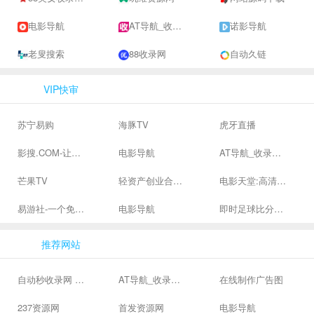
电影导航
AT导航_收录网_免费收录网站_自动收录网_秒收录
诺影导航
老叟搜索
88收录网
自动久链
VIP快审
苏宁易购
海豚TV
虎牙直播
影搜.COM-让影视搜索变得简单
电影导航
AT导航_收录网_免费收录网站_自动收录网_秒收录
芒果TV
轻资产创业合集、私域引流服务、抖音有效粉丝
电影天堂:高清电影下载,高品质生活
易游社-一个免费二次元游戏分享社区
电影导航
即时足球比分直播-精准赛程赛果及角球数查询 | 让足球滚一会
推荐网站
自动秒收录网 - 自动秒收录-网站收录-收录网站-网址收录-秒收录
AT导航_收录网_免费收录网站_自动收录网_秒收录
在线制作广告图
237资源网
首发资源网
电影导航