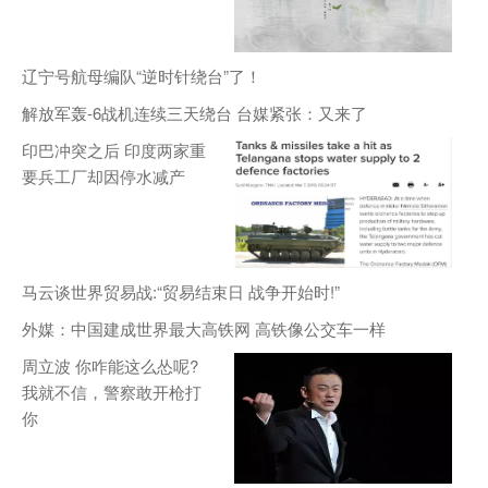
辽宁号航母编队“逆时针绕台”了！
解放军轰-6战机连续三天绕台 台媒紧张：又来了
印巴冲突之后 印度两家重
要兵工厂却因停水减产
马云谈世界贸易战:“贸易结束日 战争开始时!”
外媒：中国建成世界最大高铁网 高铁像公交车一样
周立波 你咋能这么怂呢?
我就不信，警察敢开枪打
你