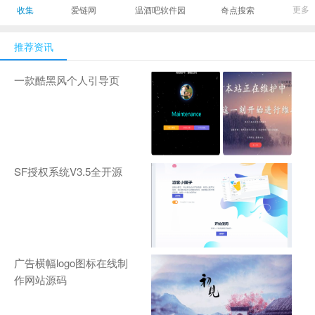
最有影响力的时尚
美发造型门户网
Gamers丨天生爱
更多
收集
爱链网
温酒吧软件园
奇点搜索
商业新媒体，及时
玩,游戏至上！-
报道全球时尚产业
zhanqi.tv
推荐资讯
新闻并提供奢侈品
行业分析评论和数
一款酷黑风个人引导页
据查询
SF授权系统V3.5全开源
广告横幅logo图标在线制
作网站源码