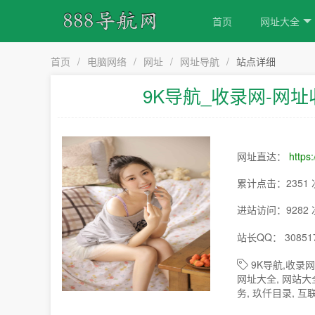
首页
网址大全
首页
/
电脑网络
/
网址
/
网址导航
/
站点详细
9K导航_收录网-网
网址直达：
https:
累计点击：2351 
进站访问：9282 
站长QQ： 30851
9K导航,收录网
网址大全, 网站大全
务, 玖仟目录, 