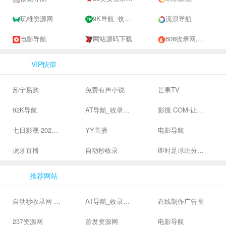
玩维资源网
9K导航_收录网-网址收录-网址导航-收录网站-自助广告系统
流浪导航
电影导航
网站源码下载
606收录网,免费自动秒收录网址,提供自动收录,网站导航大全源码,自动链,友情链接交换。
VIP快审
苏宁易购
免费有声小说
芒果TV
92K导航
AT导航_收录网_免费收录网站_自动收录网_秒收录
影搜.COM-让影视搜索变得简单
七日影视-2024全网高清电影大全-最新最全最好看的电影电视剧网站 - 七日影视
YY直播
电影导航
虎牙直播
自动秒收录
即时足球比分直播-精准赛程赛果及角球数查询 | 让足球滚一会
推荐网站
自动秒收录网 - 自动秒收录-网站收录-收录网站-网址收录-秒收录
AT导航_收录网_免费收录网站_自动收录网_秒收录
在线制作广告图
237资源网
首发资源网
电影导航