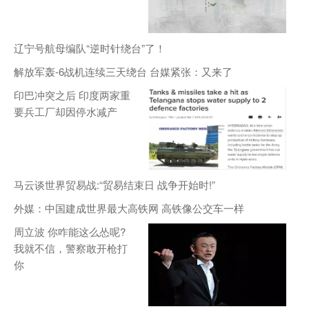
辽宁号航母编队“逆时针绕台”了！
解放军轰-6战机连续三天绕台 台媒紧张：又来了
印巴冲突之后 印度两家重
要兵工厂却因停水减产
马云谈世界贸易战:“贸易结束日 战争开始时!”
外媒：中国建成世界最大高铁网 高铁像公交车一样
周立波 你咋能这么怂呢?
我就不信，警察敢开枪打
你