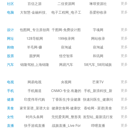
球数查询 | 让足球滚
滚一会
更多
社区
百信之源
二佳资源网
琳琅资源社
一会
更多
电脑
大智慧-金融科技、
电子工程网_电子工
吾爱秒收录
证券信息服务平台
程师获取电子设计
(wuaimsl.cn) - 网址
证券,股票,财经,基
应用技术的专业网
导航分类网站目录 -
更多
设计
包图网_专注原创商
千图网-免费设计图
字魂网
金,level-2,行情,数
站
自助网址提交自动
用设计图片下载，
片素材网站-正版商
更多
网址
128导航网
199收录网
网站收录
据,投资理财,港股,期
收录
会员免费设计素材
用图库免费设计素
更多
购物
羊毛网-赚
容淘诚
容淘诚
货,股指期货,手机炒
模板独家图库
材中国
更多
股票
股,股票软件,炒股软
圆梦网
悟空智库
和讯网
件，免费炒股软
更多
汽车
锦隆驾校,上海锦隆
网易汽车
58汽车_58同城旗
件，收费炒股软
驾校【权益保障】
下汽车网_让选车更
件，分析软件,免费
简单
更多
电视
网易电视
央视网
芒果TV
软件,证
更多
手机
手机频道
CNMO-专业.有趣的
手机_新浪科技_新
科技新媒体
浪网
更多
健康
印度伟哥代购
丁香医生|专业健康
快速问医生_健康问
生活方式平台
题免费在线咨询专
更多
美食
家常菜谱_菜谱大全
健康饮食网-健康饮
香哈网 - 菜谱|美食
家医生_有问必答网
_菜谱家常菜做法大
食食谱_健康饮食小
菜谱|菜谱大全-学做
更多
女性
时尚头条网
无忧爱美网_整形美
发型站_最新流行发
全_家常菜谱大全-
常识_健康饮食习惯
菜、秀美食！
LADYMAX.cn|国内
容门户
型设计发型图片与
更多
直播
快手游戏直播
战旗直播_Live For
哔哩直播
大众菜谱网
_健康食品