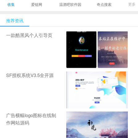
最有影响力的时尚
美发造型门户网
Gamers丨天生爱
更多
收集
爱链网
温酒吧软件园
奇点搜索
商业新媒体，及时
玩,游戏至上！-
报道全球时尚产业
zhanqi.tv
推荐资讯
新闻并提供奢侈品
行业分析评论和数
一款酷黑风个人引导页
据查询
SF授权系统V3.5全开源
广告横幅logo图标在线制
作网站源码