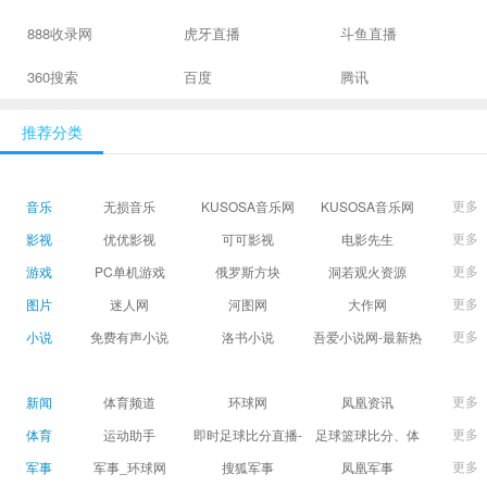
888收录网
虎牙直播
斗鱼直播
360搜索
百度
腾讯
推荐分类
更多
音乐
无损音乐
KUSOSA音乐网
KUSOSA音乐网
更多
影视
优优影视
可可影视
电影先生
更多
游戏
PC单机游戏
俄罗斯方块
洞若观火资源
更多
图片
迷人网
河图网
大作网
更多
小说
免费有声小说
洛书小说
吾爱小说网-最新热
门免费小说阅读
更多
新闻
体育频道
环球网
凤凰资讯
更多
体育
运动助手
即时足球比分直播-
足球篮球比分、体
精准赛程赛果及角
育赛果直播|让足球
更多
军事
军事_环球网
搜狐军事
凤凰军事