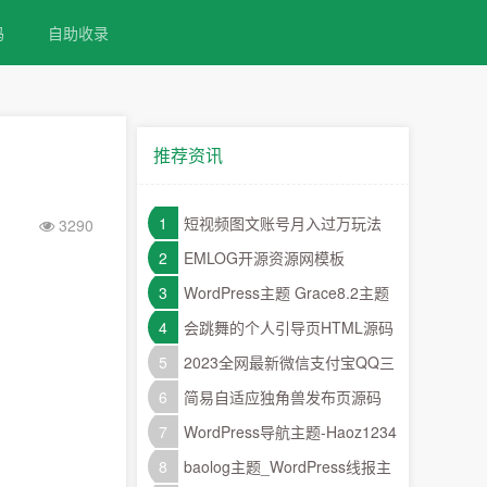
码
自助收录
推荐资讯
1
短视频图文账号月入过万玩法
3290
2
EMLOG开源资源网模板
3
WordPress主题 Grace8.2主题
破解学习版 去授权去后门
4
会跳舞的个人引导页HTML源码
5
2023全网最新微信支付宝QQ三
合一支付生成PHP源码
6
简易自适应独角兽发布页源码
7
WordPress导航主题-Haoz1234
导航主题
8
baolog主题_WordPress线报主