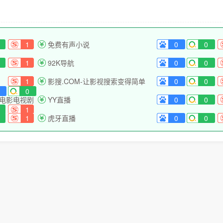
1
免费有声小说
0
0
1
92K导航
0
0
1
影搜.COM-让影视搜索变得简单
0
0
0
的电影电视剧
YY直播
0
0
1
1
虎牙直播
0
0