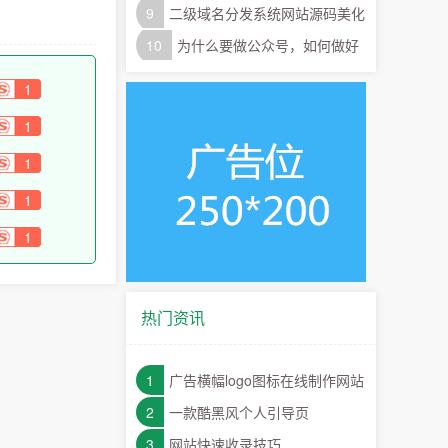
题模板
9
二级域名分发系统网站源码美化
版
10
为什么要做公众号，如何做好
公众号
1
1
1
1
1
热门资讯
1
广告横幅logo图标在线制作网站
源码
2
一款酷黑风个人引导页
3
网站快速收录技巧