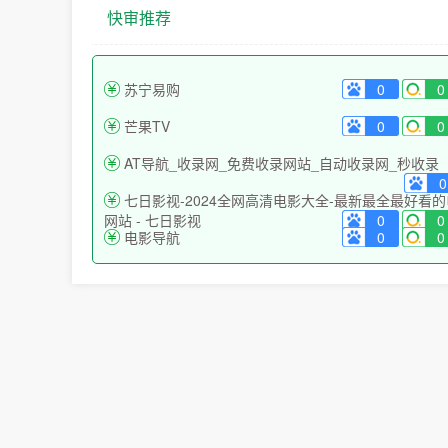
快审推荐
苏宁易购
0
0
芒果TV
0
0
AT导航_收录网_免费收录网站_自动收录网_秒收录
0
七日影视-2024全网高清电影大全-最新最全最好看
网站 - 七日影视
0
0
电影导航
0
0