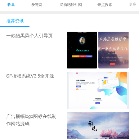
最有影响力的时尚
美发造型门户网
Gamers丨天生爱
更多
收集
爱链网
温酒吧软件园
奇点搜索
商业新媒体，及时
玩,游戏至上！-
报道全球时尚产业
zhanqi.tv
推荐资讯
新闻并提供奢侈品
行业分析评论和数
一款酷黑风个人引导页
据查询
SF授权系统V3.5全开源
广告横幅logo图标在线制
作网站源码