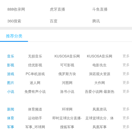
888收录网
虎牙直播
斗鱼直播
360搜索
百度
腾讯
推荐分类
更多
音乐
无损音乐
KUSOSA音乐网
KUSOSA音乐网
更多
影视
优优影视
可可影视
电影先生
更多
游戏
PC单机游戏
俄罗斯方块
洞若观火资源
更多
图片
迷人网
河图网
大作网
更多
小说
免费有声小说
洛书小说
吾爱小说网-最新热
门免费小说阅读
更多
新闻
体育频道
环球网
凤凰资讯
更多
体育
运动助手
即时足球比分直播-
足球篮球比分、体
精准赛程赛果及角
育赛果直播|让足球
更多
军事
军事_环球网
搜狐军事
凤凰军事