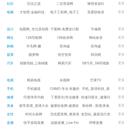
球数查询 | 让足球滚
滚一会
更多
社区
百信之源
二佳资源网
琳琅资源社
一会
更多
电脑
大智慧-金融科技、
电子工程网_电子工
吾爱秒收录
证券信息服务平台
程师获取电子设计
(wuaimsl.cn) - 网址
证券,股票,财经,基
应用技术的专业网
导航分类网站目录 -
更多
设计
包图网_专注原创商
千图网-免费设计图
字魂网
金,level-2,行情,数
站
自助网址提交自动
用设计图片下载，
片素材网站-正版商
更多
网址
128导航网
199收录网
网站收录
据,投资理财,港股,期
收录
会员免费设计素材
用图库免费设计素
更多
购物
羊毛网-赚
容淘诚
容淘诚
货,股指期货,手机炒
模板独家图库
材中国
更多
股票
股,股票软件,炒股软
圆梦网
悟空智库
和讯网
件，免费炒股软
更多
汽车
锦隆驾校,上海锦隆
网易汽车
58汽车_58同城旗
件，收费炒股软
驾校【权益保障】
下汽车网_让选车更
件，分析软件,免费
简单
更多
电视
网易电视
央视网
芒果TV
软件,证
更多
手机
手机频道
CNMO-专业.有趣的
手机_新浪科技_新
科技新媒体
浪网
更多
健康
印度伟哥代购
丁香医生|专业健康
快速问医生_健康问
生活方式平台
题免费在线咨询专
更多
美食
家常菜谱_菜谱大全
健康饮食网-健康饮
香哈网 - 菜谱|美食
家医生_有问必答网
_菜谱家常菜做法大
食食谱_健康饮食小
菜谱|菜谱大全-学做
更多
女性
时尚头条网
无忧爱美网_整形美
发型站_最新流行发
全_家常菜谱大全-
常识_健康饮食习惯
菜、秀美食！
LADYMAX.cn|国内
容门户
型设计发型图片与
更多
直播
快手游戏直播
战旗直播_Live For
哔哩直播
大众菜谱网
_健康食品