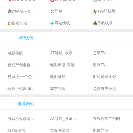
2345链－2345自助链，2345网址目录，2345网址导航
导AI
199导航网
自动久链
网站快收
千帆收录
VIP快审
电影导航
AT导航_收录网_免费收录网站_自动收录网_秒收录
芒果TV
轻资产创业合集、私域引流服务、抖音有效粉丝
电影天堂:高清电影下载,高品质生活
海豚TV
易游社-一个免费二次元游戏分享社区
电影导航
即时足球比分直播-精准赛程赛果及角球数查询 | 让足球滚一会
吾爱小说网-最新热门免费小说阅读
苏宁易购
免费有声小说
推荐网站
自动秒收录网 - 自动秒收录-网站收录-收录网站-网址收录-秒收录
AT导航_收录网_免费收录网站_自动收录网_秒收录
在线制作广告图
237资源网
首发资源网
电影导航