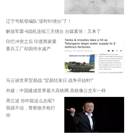
辽宁号航母编队“逆时针绕台”了！
解放军轰-6战机连续三天绕台 台媒紧张：又来了
印巴冲突之后 印度两家重
要兵工厂却因停水减产
马云谈世界贸易战:“贸易结束日 战争开始时!”
外媒：中国建成世界最大高铁网 高铁像公交车一样
周立波 你咋能这么怂呢?
我就不信，警察敢开枪打
你