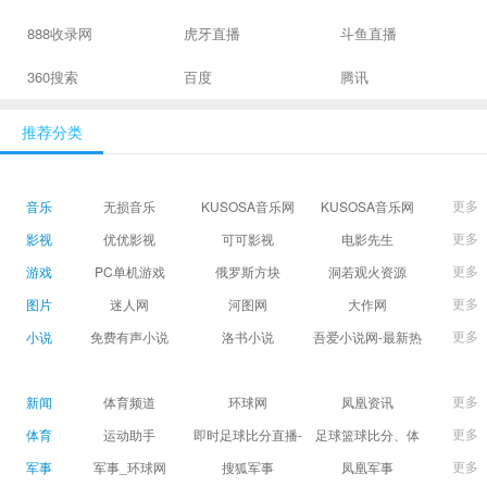
888收录网
虎牙直播
斗鱼直播
360搜索
百度
腾讯
推荐分类
更多
音乐
无损音乐
KUSOSA音乐网
KUSOSA音乐网
更多
影视
优优影视
可可影视
电影先生
更多
游戏
PC单机游戏
俄罗斯方块
洞若观火资源
更多
图片
迷人网
河图网
大作网
更多
小说
免费有声小说
洛书小说
吾爱小说网-最新热
门免费小说阅读
更多
新闻
体育频道
环球网
凤凰资讯
更多
体育
运动助手
即时足球比分直播-
足球篮球比分、体
精准赛程赛果及角
育赛果直播|让足球
更多
军事
军事_环球网
搜狐军事
凤凰军事