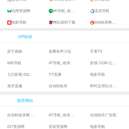
玩维资源网
9K导航_收录网-网址收录-网址导航-收录网站-自助广告系统
流浪导航
电影导航
网站源码下载
606收录网,免费自动秒收录网址,提供自动收录,网站导航大全源码,自动链,友情链接交换。
VIP快审
苏宁易购
免费有声小说
芒果TV
92K导航
AT导航_收录网_免费收录网站_自动收录网_秒收录
影搜.COM-让影视搜索变得简单
七日影视-2024全网高清电影大全-最新最全最好看的电影电视剧网站 - 七日影视
YY直播
电影导航
虎牙直播
自动秒收录
即时足球比分直播-精准赛程赛果及角球数查询 | 让足球滚一会
推荐网站
自动秒收录网 - 自动秒收录-网站收录-收录网站-网址收录-秒收录
AT导航_收录网_免费收录网站_自动收录网_秒收录
在线制作广告图
237资源网
首发资源网
电影导航