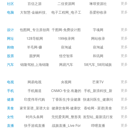
球数查询 | 让足球滚
滚一会
更多
社区
百信之源
二佳资源网
琳琅资源社
一会
更多
电脑
大智慧-金融科技、
电子工程网_电子工
吾爱秒收录
证券信息服务平台
程师获取电子设计
(wuaimsl.cn) - 网址
证券,股票,财经,基
应用技术的专业网
导航分类网站目录 -
更多
设计
包图网_专注原创商
千图网-免费设计图
字魂网
金,level-2,行情,数
站
自助网址提交自动
用设计图片下载，
片素材网站-正版商
更多
网址
128导航网
199收录网
网站收录
据,投资理财,港股,期
收录
会员免费设计素材
用图库免费设计素
更多
购物
羊毛网-赚
容淘诚
容淘诚
货,股指期货,手机炒
模板独家图库
材中国
更多
股票
股,股票软件,炒股软
圆梦网
悟空智库
和讯网
件，免费炒股软
更多
汽车
锦隆驾校,上海锦隆
网易汽车
58汽车_58同城旗
件，收费炒股软
驾校【权益保障】
下汽车网_让选车更
件，分析软件,免费
简单
更多
电视
网易电视
央视网
芒果TV
软件,证
更多
手机
手机频道
CNMO-专业.有趣的
手机_新浪科技_新
科技新媒体
浪网
更多
健康
印度伟哥代购
丁香医生|专业健康
快速问医生_健康问
生活方式平台
题免费在线咨询专
更多
美食
家常菜谱_菜谱大全
健康饮食网-健康饮
香哈网 - 菜谱|美食
家医生_有问必答网
_菜谱家常菜做法大
食食谱_健康饮食小
菜谱|菜谱大全-学做
更多
女性
时尚头条网
无忧爱美网_整形美
发型站_最新流行发
全_家常菜谱大全-
常识_健康饮食习惯
菜、秀美食！
LADYMAX.cn|国内
容门户
型设计发型图片与
更多
直播
快手游戏直播
战旗直播_Live For
哔哩直播
大众菜谱网
_健康食品