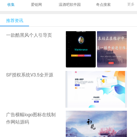
最有影响力的时尚
美发造型门户网
Gamers丨天生爱
更多
收集
爱链网
温酒吧软件园
奇点搜索
商业新媒体，及时
玩,游戏至上！-
报道全球时尚产业
zhanqi.tv
推荐资讯
新闻并提供奢侈品
行业分析评论和数
一款酷黑风个人引导页
据查询
SF授权系统V3.5全开源
广告横幅logo图标在线制
作网站源码