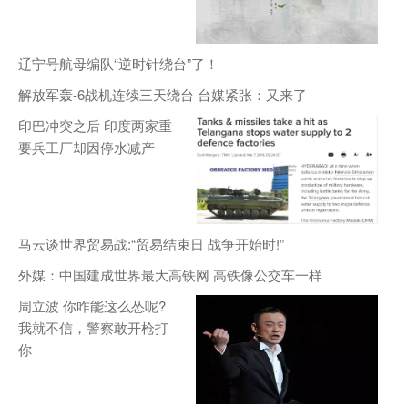
辽宁号航母编队“逆时针绕台”了！
解放军轰-6战机连续三天绕台 台媒紧张：又来了
印巴冲突之后 印度两家重
要兵工厂却因停水减产
马云谈世界贸易战:“贸易结束日 战争开始时!”
外媒：中国建成世界最大高铁网 高铁像公交车一样
周立波 你咋能这么怂呢?
我就不信，警察敢开枪打
你