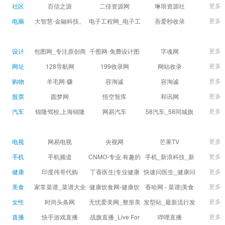
球数查询 | 让足球滚
滚一会
更多
社区
百信之源
二佳资源网
琳琅资源社
一会
更多
电脑
大智慧-金融科技、
电子工程网_电子工
吾爱秒收录
证券信息服务平台
程师获取电子设计
(wuaimsl.cn) - 网址
证券,股票,财经,基
应用技术的专业网
导航分类网站目录 -
更多
设计
包图网_专注原创商
千图网-免费设计图
字魂网
金,level-2,行情,数
站
自助网址提交自动
用设计图片下载，
片素材网站-正版商
更多
网址
128导航网
199收录网
网站收录
据,投资理财,港股,期
收录
会员免费设计素材
用图库免费设计素
更多
购物
羊毛网-赚
容淘诚
容淘诚
货,股指期货,手机炒
模板独家图库
材中国
更多
股票
股,股票软件,炒股软
圆梦网
悟空智库
和讯网
件，免费炒股软
更多
汽车
锦隆驾校,上海锦隆
网易汽车
58汽车_58同城旗
件，收费炒股软
驾校【权益保障】
下汽车网_让选车更
件，分析软件,免费
简单
更多
电视
网易电视
央视网
芒果TV
软件,证
更多
手机
手机频道
CNMO-专业.有趣的
手机_新浪科技_新
科技新媒体
浪网
更多
健康
印度伟哥代购
丁香医生|专业健康
快速问医生_健康问
生活方式平台
题免费在线咨询专
更多
美食
家常菜谱_菜谱大全
健康饮食网-健康饮
香哈网 - 菜谱|美食
家医生_有问必答网
_菜谱家常菜做法大
食食谱_健康饮食小
菜谱|菜谱大全-学做
更多
女性
时尚头条网
无忧爱美网_整形美
发型站_最新流行发
全_家常菜谱大全-
常识_健康饮食习惯
菜、秀美食！
LADYMAX.cn|国内
容门户
型设计发型图片与
更多
直播
快手游戏直播
战旗直播_Live For
哔哩直播
大众菜谱网
_健康食品