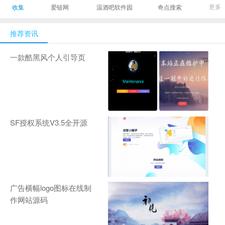
最有影响力的时尚
美发造型门户网
Gamers丨天生爱
更多
收集
爱链网
温酒吧软件园
奇点搜索
商业新媒体，及时
玩,游戏至上！-
报道全球时尚产业
zhanqi.tv
推荐资讯
新闻并提供奢侈品
行业分析评论和数
一款酷黑风个人引导页
据查询
SF授权系统V3.5全开源
广告横幅logo图标在线制
作网站源码