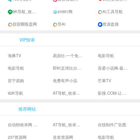
9K导航_收录网-网址收录-网址导航-收录网站-自助广告系统
sh991网
AI工具导航
甜甜圈瓶盖网
导AI
资源盘搜
VIP快审
海豚TV
易游社-一个免费二次元游戏分享社区
电影导航
电影导航
即时足球比分直播-精准赛程赛果及角球数查询 | 让足球滚一会
吾爱小说网-最新热门免费小说阅读
苏宁易购
免费有声小说
芒果TV
92K导航
AT导航_收录网_免费收录网站_自动收录网_秒收录
影搜.COM-让影视搜索变得简单
推荐网站
自动秒收录网 - 自动秒收录-网站收录-收录网站-网址收录-秒收录
AT导航_收录网_免费收录网站_自动收录网_秒收录
在线制作广告图
237资源网
首发资源网
电影导航