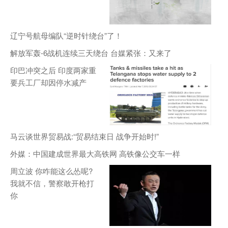
辽宁号航母编队“逆时针绕台”了！
解放军轰-6战机连续三天绕台 台媒紧张：又来了
印巴冲突之后 印度两家重
要兵工厂却因停水减产
马云谈世界贸易战:“贸易结束日 战争开始时!”
外媒：中国建成世界最大高铁网 高铁像公交车一样
周立波 你咋能这么怂呢?
我就不信，警察敢开枪打
你