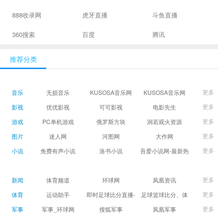
888收录网
虎牙直播
斗鱼直播
360搜索
百度
腾讯
推荐分类
更多
音乐
无损音乐
KUSOSA音乐网
KUSOSA音乐网
更多
影视
优优影视
可可影视
电影先生
更多
游戏
PC单机游戏
俄罗斯方块
洞若观火资源
更多
图片
迷人网
河图网
大作网
更多
小说
免费有声小说
洛书小说
吾爱小说网-最新热
门免费小说阅读
更多
新闻
体育频道
环球网
凤凰资讯
更多
体育
运动助手
即时足球比分直播-
足球篮球比分、体
精准赛程赛果及角
育赛果直播|让足球
更多
军事
军事_环球网
搜狐军事
凤凰军事