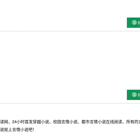
9
3
读网，24小时首发穿越小说、校园言情小说、都市言情小说在线阅读，所有的言
说就上言情小说吧！