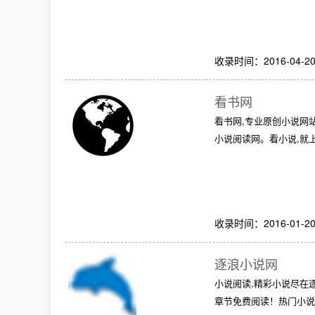
收录时间：2016-04-2
看书网
看书网,专业原创小说网站
小说阅读网。看小说,就
收录时间：2016-01-2
逐浪小说网
小说阅读,精彩小说尽在
章节免费阅读！热门小说: