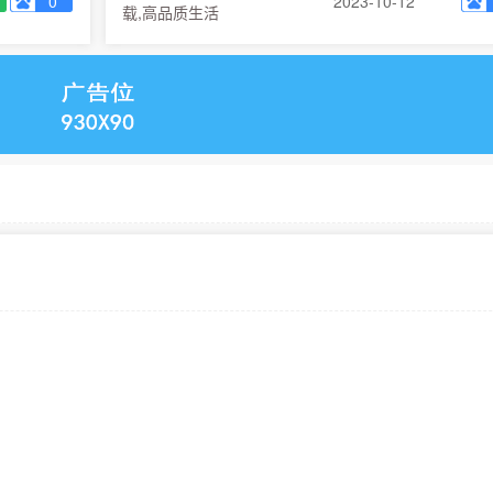
0
2023-10-12
载,高品质生活