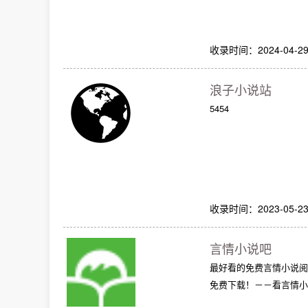
收录时间：2024-04-2
浪子小说站
5454
收录时间：2023-05-2
言情小说吧
最好看的免费言情小说阅
免费下载！－－看言情小