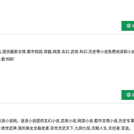
0
,提供最新言情,都市校园,穿越,网游,玄幻,武侠,科幻,历史等小说免费阅读和小
上看书网！
0
逐浪小说网。逐浪小说提供玄幻小说,武侠小说,网游小说,都市言情小说,历史军
绝世武神,我的美女总裁老婆,异世灵武天下,九阴九阳,天眼人生,天控者,官途。