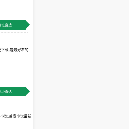
网址直达
说下载,是最好看的
网址直达
事小说,首发小说最新