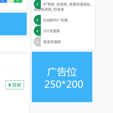
0
0
2
AT导航_收录网_免费收录网站_
自动收录网_秒收录
3
在线制作广告图
4
237资源网
5
首发资源网
快审