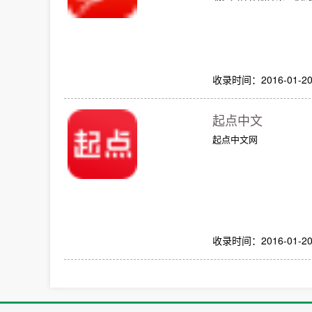
收录时间：2016-01-2
起点中文
起点中文网
收录时间：2016-01-2