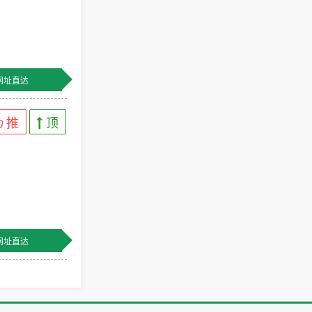
网址直达
推
顶
网址直达