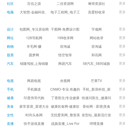
球数查询 | 让足球滚
滚一会
更多
社区
百信之源
二佳资源网
琳琅资源社
一会
更多
电脑
大智慧-金融科技、
电子工程网_电子工
吾爱秒收录
证券信息服务平台
程师获取电子设计
(wuaimsl.cn) - 网址
证券,股票,财经,基
应用技术的专业网
导航分类网站目录 -
更多
设计
包图网_专注原创商
千图网-免费设计图
字魂网
金,level-2,行情,数
站
自助网址提交自动
用设计图片下载，
片素材网站-正版商
更多
网址
128导航网
199收录网
网站收录
据,投资理财,港股,期
收录
会员免费设计素材
用图库免费设计素
更多
购物
羊毛网-赚
容淘诚
容淘诚
货,股指期货,手机炒
模板独家图库
材中国
更多
股票
股,股票软件,炒股软
圆梦网
悟空智库
和讯网
件，免费炒股软
更多
汽车
锦隆驾校,上海锦隆
网易汽车
58汽车_58同城旗
件，收费炒股软
驾校【权益保障】
下汽车网_让选车更
件，分析软件,免费
简单
更多
电视
网易电视
央视网
芒果TV
软件,证
更多
手机
手机频道
CNMO-专业.有趣的
手机_新浪科技_新
科技新媒体
浪网
更多
健康
印度伟哥代购
丁香医生|专业健康
快速问医生_健康问
生活方式平台
题免费在线咨询专
更多
美食
家常菜谱_菜谱大全
健康饮食网-健康饮
香哈网 - 菜谱|美食
家医生_有问必答网
_菜谱家常菜做法大
食食谱_健康饮食小
菜谱|菜谱大全-学做
更多
女性
时尚头条网
无忧爱美网_整形美
发型站_最新流行发
全_家常菜谱大全-
常识_健康饮食习惯
菜、秀美食！
LADYMAX.cn|国内
容门户
型设计发型图片与
更多
直播
快手游戏直播
战旗直播_Live For
哔哩直播
大众菜谱网
_健康食品