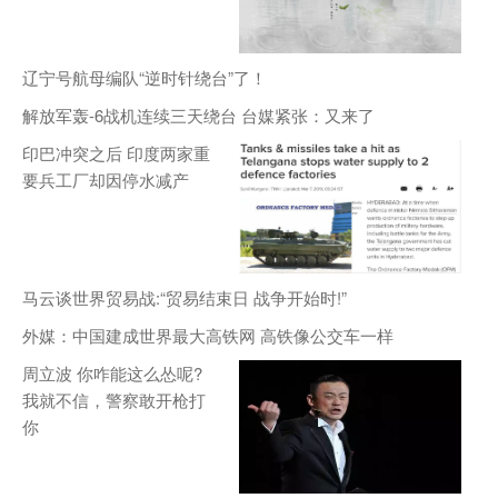
辽宁号航母编队“逆时针绕台”了！
解放军轰-6战机连续三天绕台 台媒紧张：又来了
印巴冲突之后 印度两家重
要兵工厂却因停水减产
马云谈世界贸易战:“贸易结束日 战争开始时!”
外媒：中国建成世界最大高铁网 高铁像公交车一样
周立波 你咋能这么怂呢?
我就不信，警察敢开枪打
你