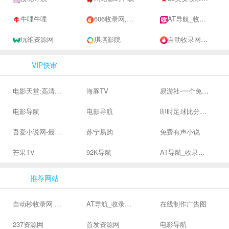
牛哩牛哩
606收录网,免费自动秒收录网址,提供自动收录,网站导航大全源码,自动链,友情链接交换。
AT导航_收录网_免费收录网站_自动收录网_秒收录
玩维资源网
琪琪影院
自动收录网 - 自动秒收录-网站收录-收录网站-网址收录-秒收录
VIP快审
电影天堂:高清电影下载,高品质生活
海豚TV
易游社-一个免费二次元游戏分享社区
电影导航
电影导航
即时足球比分直播-精准赛程赛果及角球数查询 | 让足球滚一会
吾爱小说网-最新热门免费小说阅读
苏宁易购
免费有声小说
芒果TV
92K导航
AT导航_收录网_免费收录网站_自动收录网_秒收录
推荐网站
自动秒收录网 - 自动秒收录-网站收录-收录网站-网址收录-秒收录
AT导航_收录网_免费收录网站_自动收录网_秒收录
在线制作广告图
237资源网
首发资源网
电影导航