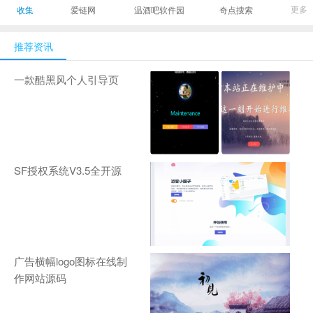
最有影响力的时尚
美发造型门户网
Gamers丨天生爱
更多
收集
爱链网
温酒吧软件园
奇点搜索
商业新媒体，及时
玩,游戏至上！-
报道全球时尚产业
zhanqi.tv
推荐资讯
新闻并提供奢侈品
行业分析评论和数
一款酷黑风个人引导页
据查询
SF授权系统V3.5全开源
广告横幅logo图标在线制
作网站源码