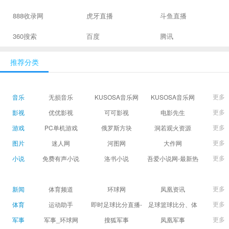
888收录网
虎牙直播
斗鱼直播
360搜索
百度
腾讯
推荐分类
更多
音乐
无损音乐
KUSOSA音乐网
KUSOSA音乐网
更多
影视
优优影视
可可影视
电影先生
更多
游戏
PC单机游戏
俄罗斯方块
洞若观火资源
更多
图片
迷人网
河图网
大作网
更多
小说
免费有声小说
洛书小说
吾爱小说网-最新热
门免费小说阅读
更多
新闻
体育频道
环球网
凤凰资讯
更多
体育
运动助手
即时足球比分直播-
足球篮球比分、体
精准赛程赛果及角
育赛果直播|让足球
更多
军事
军事_环球网
搜狐军事
凤凰军事