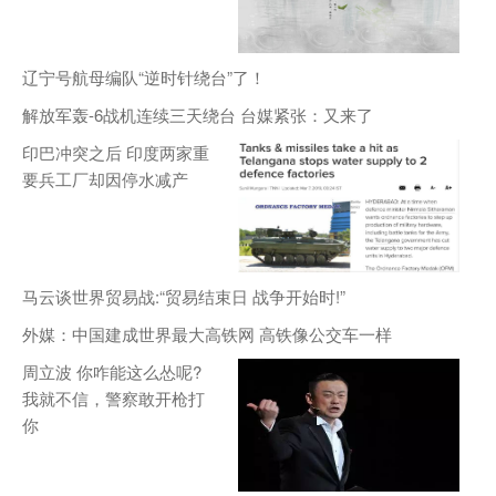
辽宁号航母编队“逆时针绕台”了！
解放军轰-6战机连续三天绕台 台媒紧张：又来了
印巴冲突之后 印度两家重
要兵工厂却因停水减产
马云谈世界贸易战:“贸易结束日 战争开始时!”
外媒：中国建成世界最大高铁网 高铁像公交车一样
周立波 你咋能这么怂呢?
我就不信，警察敢开枪打
你