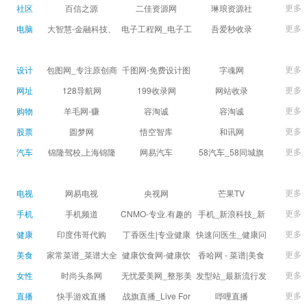
球数查询 | 让足球滚
滚一会
更多
社区
百信之源
二佳资源网
琳琅资源社
一会
更多
电脑
大智慧-金融科技、
电子工程网_电子工
吾爱秒收录
证券信息服务平台
程师获取电子设计
(wuaimsl.cn) - 网址
证券,股票,财经,基
应用技术的专业网
导航分类网站目录 -
更多
设计
包图网_专注原创商
千图网-免费设计图
字魂网
金,level-2,行情,数
站
自助网址提交自动
用设计图片下载，
片素材网站-正版商
更多
网址
128导航网
199收录网
网站收录
据,投资理财,港股,期
收录
会员免费设计素材
用图库免费设计素
更多
购物
羊毛网-赚
容淘诚
容淘诚
货,股指期货,手机炒
模板独家图库
材中国
更多
股票
股,股票软件,炒股软
圆梦网
悟空智库
和讯网
件，免费炒股软
更多
汽车
锦隆驾校,上海锦隆
网易汽车
58汽车_58同城旗
件，收费炒股软
驾校【权益保障】
下汽车网_让选车更
件，分析软件,免费
简单
更多
电视
网易电视
央视网
芒果TV
软件,证
更多
手机
手机频道
CNMO-专业.有趣的
手机_新浪科技_新
科技新媒体
浪网
更多
健康
印度伟哥代购
丁香医生|专业健康
快速问医生_健康问
生活方式平台
题免费在线咨询专
更多
美食
家常菜谱_菜谱大全
健康饮食网-健康饮
香哈网 - 菜谱|美食
家医生_有问必答网
_菜谱家常菜做法大
食食谱_健康饮食小
菜谱|菜谱大全-学做
更多
女性
时尚头条网
无忧爱美网_整形美
发型站_最新流行发
全_家常菜谱大全-
常识_健康饮食习惯
菜、秀美食！
LADYMAX.cn|国内
容门户
型设计发型图片与
更多
直播
快手游戏直播
战旗直播_Live For
哔哩直播
大众菜谱网
_健康食品