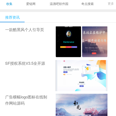
最有影响力的时尚
美发造型门户网
Gamers丨天生爱
更多
收集
爱链网
温酒吧软件园
奇点搜索
商业新媒体，及时
玩,游戏至上！-
报道全球时尚产业
zhanqi.tv
推荐资讯
新闻并提供奢侈品
行业分析评论和数
一款酷黑风个人引导页
据查询
SF授权系统V3.5全开源
广告横幅logo图标在线制
作网站源码