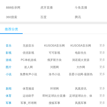
888收录网
虎牙直播
斗鱼直播
360搜索
百度
腾讯
推荐分类
更多
音乐
无损音乐
KUSOSA音乐网
KUSOSA音乐网
更多
影视
优优影视
可可影视
电影先生
更多
游戏
PC单机游戏
俄罗斯方块
洞若观火资源
更多
图片
迷人网
河图网
大作网
更多
小说
免费有声小说
洛书小说
吾爱小说网-最新热
门免费小说阅读
更多
新闻
体育频道
环球网
凤凰资讯
更多
体育
运动助手
即时足球比分直播-
足球篮球比分、体
精准赛程赛果及角
育赛果直播|让足球
更多
军事
军事_环球网
搜狐军事
凤凰军事