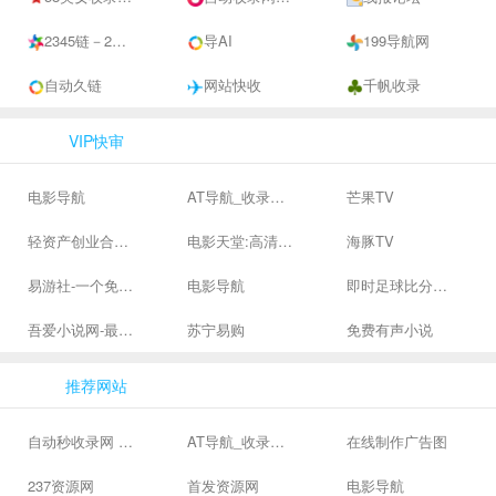
2345链－2345自助链，2345网址目录，2345网址导航
导AI
199导航网
自动久链
网站快收
千帆收录
VIP快审
电影导航
AT导航_收录网_免费收录网站_自动收录网_秒收录
芒果TV
轻资产创业合集、私域引流服务、抖音有效粉丝
电影天堂:高清电影下载,高品质生活
海豚TV
易游社-一个免费二次元游戏分享社区
电影导航
即时足球比分直播-精准赛程赛果及角球数查询 | 让足球滚一会
吾爱小说网-最新热门免费小说阅读
苏宁易购
免费有声小说
推荐网站
自动秒收录网 - 自动秒收录-网站收录-收录网站-网址收录-秒收录
AT导航_收录网_免费收录网站_自动收录网_秒收录
在线制作广告图
237资源网
首发资源网
电影导航