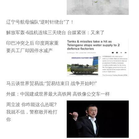
辽宁号航母编队“逆时针绕台”了！
解放军轰-6战机连续三天绕台 台媒紧张：又来了
印巴冲突之后 印度两家重
要兵工厂却因停水减产
马云谈世界贸易战:“贸易结束日 战争开始时!”
外媒：中国建成世界最大高铁网 高铁像公交车一样
周立波 你咋能这么怂呢?
我就不信，警察敢开枪打
你