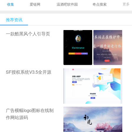
最有影响力的时尚
美发造型门户网
Gamers丨天生爱
更多
收集
爱链网
温酒吧软件园
奇点搜索
商业新媒体，及时
玩,游戏至上！-
报道全球时尚产业
zhanqi.tv
推荐资讯
新闻并提供奢侈品
行业分析评论和数
一款酷黑风个人引导页
据查询
SF授权系统V3.5全开源
广告横幅logo图标在线制
作网站源码