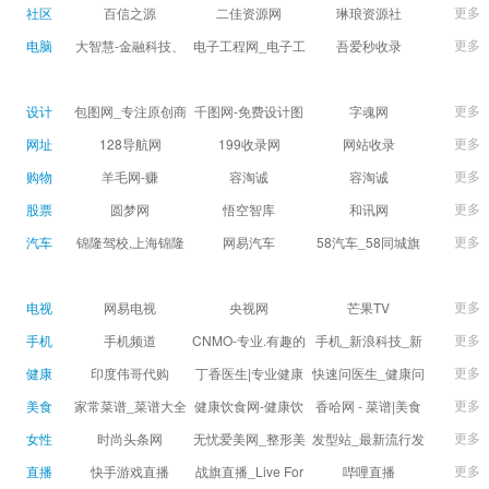
球数查询 | 让足球滚
滚一会
更多
社区
百信之源
二佳资源网
琳琅资源社
一会
更多
电脑
大智慧-金融科技、
电子工程网_电子工
吾爱秒收录
证券信息服务平台
程师获取电子设计
(wuaimsl.cn) - 网址
证券,股票,财经,基
应用技术的专业网
导航分类网站目录 -
更多
设计
包图网_专注原创商
千图网-免费设计图
字魂网
金,level-2,行情,数
站
自助网址提交自动
用设计图片下载，
片素材网站-正版商
更多
网址
128导航网
199收录网
网站收录
据,投资理财,港股,期
收录
会员免费设计素材
用图库免费设计素
更多
购物
羊毛网-赚
容淘诚
容淘诚
货,股指期货,手机炒
模板独家图库
材中国
更多
股票
股,股票软件,炒股软
圆梦网
悟空智库
和讯网
件，免费炒股软
更多
汽车
锦隆驾校,上海锦隆
网易汽车
58汽车_58同城旗
件，收费炒股软
驾校【权益保障】
下汽车网_让选车更
件，分析软件,免费
简单
更多
电视
网易电视
央视网
芒果TV
软件,证
更多
手机
手机频道
CNMO-专业.有趣的
手机_新浪科技_新
科技新媒体
浪网
更多
健康
印度伟哥代购
丁香医生|专业健康
快速问医生_健康问
生活方式平台
题免费在线咨询专
更多
美食
家常菜谱_菜谱大全
健康饮食网-健康饮
香哈网 - 菜谱|美食
家医生_有问必答网
_菜谱家常菜做法大
食食谱_健康饮食小
菜谱|菜谱大全-学做
更多
女性
时尚头条网
无忧爱美网_整形美
发型站_最新流行发
全_家常菜谱大全-
常识_健康饮食习惯
菜、秀美食！
LADYMAX.cn|国内
容门户
型设计发型图片与
更多
直播
快手游戏直播
战旗直播_Live For
哔哩直播
大众菜谱网
_健康食品