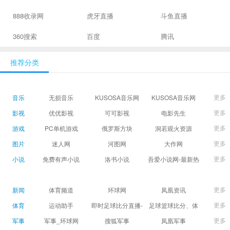
888收录网
虎牙直播
斗鱼直播
360搜索
百度
腾讯
推荐分类
更多
音乐
无损音乐
KUSOSA音乐网
KUSOSA音乐网
更多
影视
优优影视
可可影视
电影先生
更多
游戏
PC单机游戏
俄罗斯方块
洞若观火资源
更多
图片
迷人网
河图网
大作网
更多
小说
免费有声小说
洛书小说
吾爱小说网-最新热
门免费小说阅读
更多
新闻
体育频道
环球网
凤凰资讯
更多
体育
运动助手
即时足球比分直播-
足球篮球比分、体
精准赛程赛果及角
育赛果直播|让足球
更多
军事
军事_环球网
搜狐军事
凤凰军事