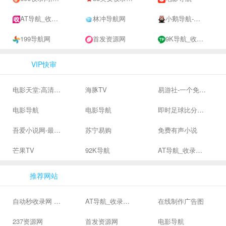
AT导航_收录网_免费收录网站_自动收录网_秒收录
林冲导航网
小鹅导航-网站收录-自动收录网-网址收录-自动秒收录
199导航网
首发资源网
9K导航_收录网-网址收录-网址导航-收录网站-自助广告系统
VIP快审
电影天堂:高清电影下载,高品质生活
海豚TV
易游社-一个免费二次元游戏分享社区
电影导航
电影导航
即时足球比分直播-精准赛程赛果及角球数查询 | 让足球滚一会
吾爱小说网-最新热门免费小说阅读
苏宁易购
免费有声小说
芒果TV
92K导航
AT导航_收录网_免费收录网站_自动收录网_秒收录
推荐网站
自动秒收录网 - 自动秒收录-网站收录-收录网站-网址收录-秒收录
AT导航_收录网_免费收录网站_自动收录网_秒收录
在线制作广告图
237资源网
首发资源网
电影导航