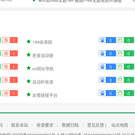
wordpress主题-WP酱茄Free主题免费开源版
1
0
0
199收录网
1
0
0
老叟自动链
1
0
0
uc网址导航
1
0
0
自动秒收录
1
0
0
友情链接平台
码
|
联系本站
|
收录要求
|
数据归档
|
意见反馈 |
站点地图
|