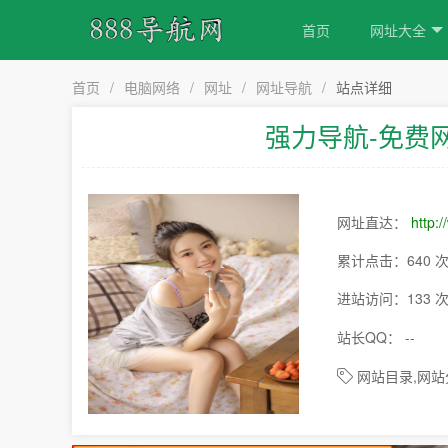
首页
网址大全
首页
/
电脑网络
/
网址
/
网址导航
/
站点详细
强力导航-免费
网址直达：
http:
累计点击：640 
进站访问：133 
站长QQ： --
网站目录,网站