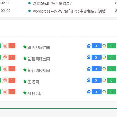
-02-09
新网站如何被百度收录？
-02-09
wordpress主题-WP酱茄Free主题免费开源版
1
0
0
温酒吧软件园
1
0
0
甜甜圈瓶盖网
1
0
0
知行阁轻创网
1
0
0
爱酒网
1
0
0
线报论坛