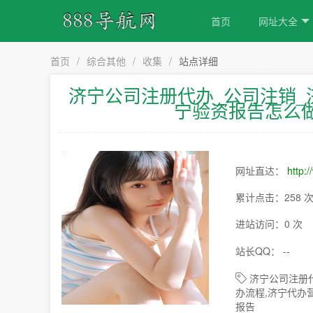
首页
网址大全
首页
/
综合其他
/
收集
/
站点详细
济宁公司注册代办_公司注销_
宁验资报告怎么
网址直达：
http:
累计点击：258 
进站访问：0 次
站长QQ： --
济宁公司注册代
办流程,济宁代办
报告