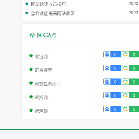
2023
网站快速收录技巧
2023
怎样才能提高网站收录
相关站点
0
0
爱链网
0
0
奇点搜索
0
0
悬赏任务大厅
0
0
返折网
0
0
烤鸡翅