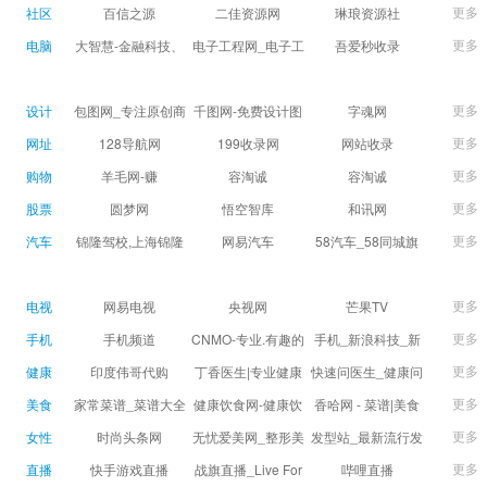
球数查询 | 让足球滚
滚一会
更多
社区
百信之源
二佳资源网
琳琅资源社
一会
更多
电脑
大智慧-金融科技、
电子工程网_电子工
吾爱秒收录
证券信息服务平台
程师获取电子设计
(wuaimsl.cn) - 网址
证券,股票,财经,基
应用技术的专业网
导航分类网站目录 -
更多
设计
包图网_专注原创商
千图网-免费设计图
字魂网
金,level-2,行情,数
站
自助网址提交自动
用设计图片下载，
片素材网站-正版商
更多
网址
128导航网
199收录网
网站收录
据,投资理财,港股,期
收录
会员免费设计素材
用图库免费设计素
更多
购物
羊毛网-赚
容淘诚
容淘诚
货,股指期货,手机炒
模板独家图库
材中国
更多
股票
股,股票软件,炒股软
圆梦网
悟空智库
和讯网
件，免费炒股软
更多
汽车
锦隆驾校,上海锦隆
网易汽车
58汽车_58同城旗
件，收费炒股软
驾校【权益保障】
下汽车网_让选车更
件，分析软件,免费
简单
更多
电视
网易电视
央视网
芒果TV
软件,证
更多
手机
手机频道
CNMO-专业.有趣的
手机_新浪科技_新
科技新媒体
浪网
更多
健康
印度伟哥代购
丁香医生|专业健康
快速问医生_健康问
生活方式平台
题免费在线咨询专
更多
美食
家常菜谱_菜谱大全
健康饮食网-健康饮
香哈网 - 菜谱|美食
家医生_有问必答网
_菜谱家常菜做法大
食食谱_健康饮食小
菜谱|菜谱大全-学做
更多
女性
时尚头条网
无忧爱美网_整形美
发型站_最新流行发
全_家常菜谱大全-
常识_健康饮食习惯
菜、秀美食！
LADYMAX.cn|国内
容门户
型设计发型图片与
更多
直播
快手游戏直播
战旗直播_Live For
哔哩直播
大众菜谱网
_健康食品