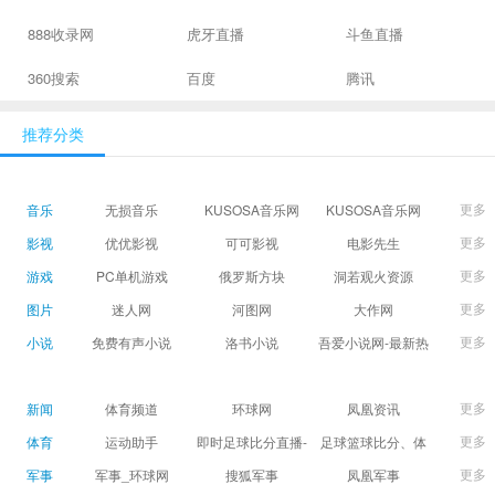
888收录网
虎牙直播
斗鱼直播
360搜索
百度
腾讯
推荐分类
更多
音乐
无损音乐
KUSOSA音乐网
KUSOSA音乐网
更多
影视
优优影视
可可影视
电影先生
更多
游戏
PC单机游戏
俄罗斯方块
洞若观火资源
更多
图片
迷人网
河图网
大作网
更多
小说
免费有声小说
洛书小说
吾爱小说网-最新热
门免费小说阅读
更多
新闻
体育频道
环球网
凤凰资讯
更多
体育
运动助手
即时足球比分直播-
足球篮球比分、体
精准赛程赛果及角
育赛果直播|让足球
更多
军事
军事_环球网
搜狐军事
凤凰军事