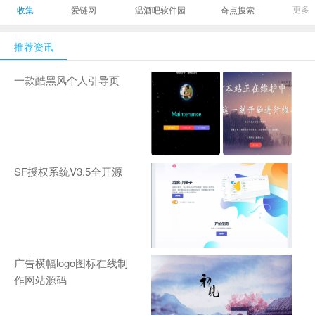
最有影响力的时尚
美发造型门户网
Gamers丨天生爱
更多
收集
爱链网
温酒吧软件园
奇点搜索
商业新媒体，及时
玩,游戏至上！-
报道全球时尚产业
zhanqi.tv
推荐资讯
新闻并提供奢侈品
行业分析评论和数
一款酷黑风个人引导页
据查询
SF授权系统V3.5全开源
广告横幅logo图标在线制
作网站源码