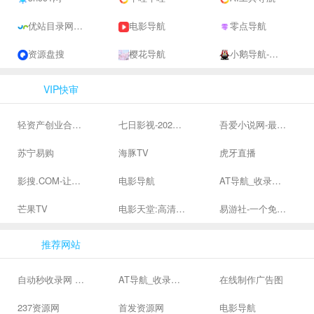
优站目录网 - 网址导航分类网站目录 - 自助网址提交自动收录
电影导航
零点导航
资源盘搜
樱花导航
小鹅导航-网站收录-自动收录网-网址收录-自动秒收录
VIP快审
轻资产创业合集、私域引流服务、抖音有效粉丝
七日影视-2024全网高清电影大全-最新最全最好看的电影电视剧网站 - 七日影视
吾爱小说网-最新热门免费小说阅读
苏宁易购
海豚TV
虎牙直播
影搜.COM-让影视搜索变得简单
电影导航
AT导航_收录网_免费收录网站_自动收录网_秒收录
芒果TV
电影天堂:高清电影下载,高品质生活
易游社-一个免费二次元游戏分享社区
推荐网站
自动秒收录网 - 自动秒收录-网站收录-收录网站-网址收录-秒收录
AT导航_收录网_免费收录网站_自动收录网_秒收录
在线制作广告图
237资源网
首发资源网
电影导航