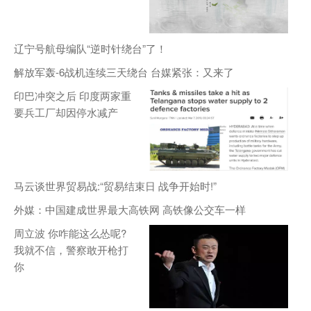
辽宁号航母编队“逆时针绕台”了！
解放军轰-6战机连续三天绕台 台媒紧张：又来了
印巴冲突之后 印度两家重
要兵工厂却因停水减产
马云谈世界贸易战:“贸易结束日 战争开始时!”
外媒：中国建成世界最大高铁网 高铁像公交车一样
周立波 你咋能这么怂呢?
我就不信，警察敢开枪打
你