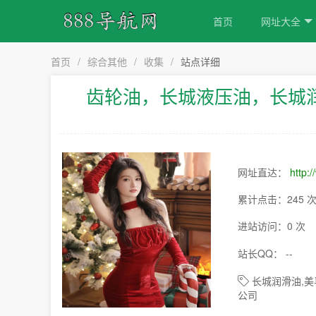
首页
网址大全
首页
/
综合其他
/
收集
/
站点详细
齿轮油，长城液压油，长城
网址直达：
http:
累计点击：245 
进站访问：0 次
站长QQ： --
长城润滑油,美
公司