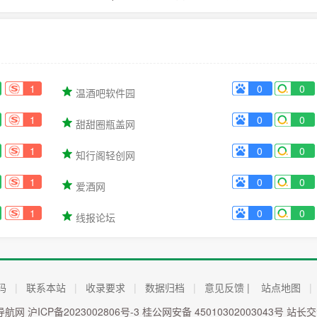
1
0
0
温酒吧软件园
1
0
0
甜甜圈瓶盖网
1
0
0
知行阁轻创网
1
0
0
爱酒网
1
0
0
线报论坛
码
|
联系本站
|
收录要求
|
数据归档
|
意见反馈 |
站点地图
|
8导航网
沪ICP备2023002806号-3
桂公网安备 45010302003043号
站长交流