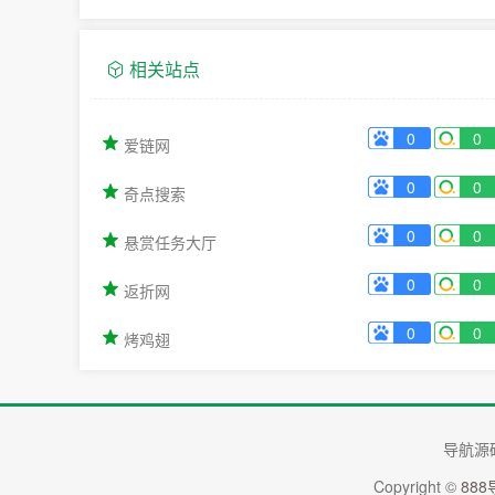
相关站点
0
0
爱链网
0
0
奇点搜索
0
0
悬赏任务大厅
0
0
返折网
0
0
烤鸡翅
导航源
Copyright ©
88