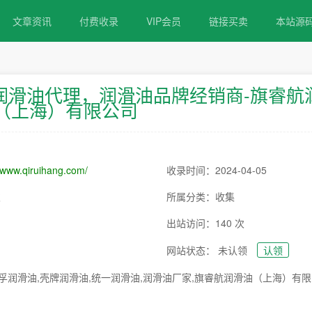
文章资讯
付费收录
VIP会员
链接买卖
本站源
润滑油代理，润滑油品牌经销商-旗睿航
（上海）有限公司
//www.qiruihang.com/
收录时间：2024-04-05
次
所属分类：收集
出站访问：140 次
网站状态： 未认领
认领
孚润滑油,壳牌润滑油,统一润滑油,润滑油厂家,旗睿航润滑油（上海）有限