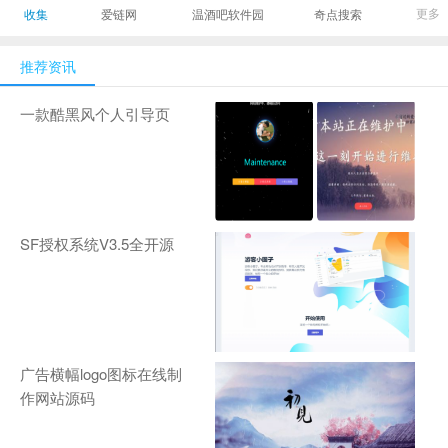
最有影响力的时尚
美发造型门户网
Gamers丨天生爱
更多
收集
爱链网
温酒吧软件园
奇点搜索
商业新媒体，及时
玩,游戏至上！-
报道全球时尚产业
zhanqi.tv
推荐资讯
新闻并提供奢侈品
行业分析评论和数
一款酷黑风个人引导页
据查询
SF授权系统V3.5全开源
广告横幅logo图标在线制
作网站源码