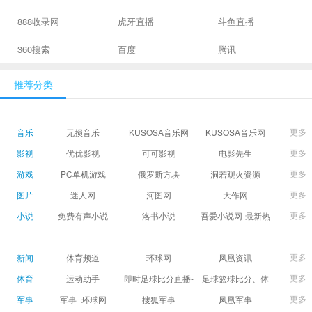
888收录网
虎牙直播
斗鱼直播
360搜索
百度
腾讯
推荐分类
更多
音乐
无损音乐
KUSOSA音乐网
KUSOSA音乐网
更多
影视
优优影视
可可影视
电影先生
更多
游戏
PC单机游戏
俄罗斯方块
洞若观火资源
更多
图片
迷人网
河图网
大作网
更多
小说
免费有声小说
洛书小说
吾爱小说网-最新热
门免费小说阅读
更多
新闻
体育频道
环球网
凤凰资讯
更多
体育
运动助手
即时足球比分直播-
足球篮球比分、体
精准赛程赛果及角
育赛果直播|让足球
更多
军事
军事_环球网
搜狐军事
凤凰军事