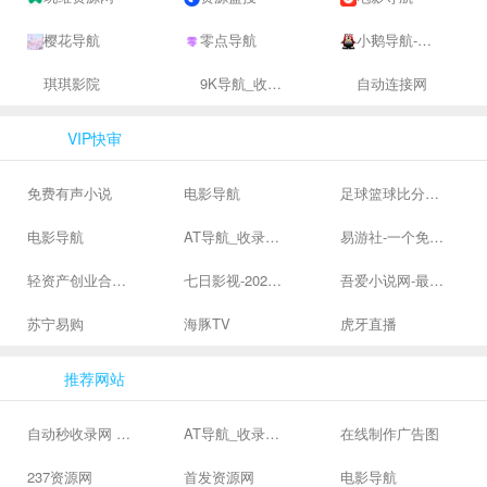
樱花导航
零点导航
小鹅导航-网站收录-自动收录网-网址收录-自动秒收录
琪琪影院
9K导航_收录网-网址收录-网址导航-收录网站-自助广告系统
自动连接网
VIP快审
免费有声小说
电影导航
足球篮球比分、体育赛果直播|让足球滚一会
电影导航
AT导航_收录网_免费收录网站_自动收录网_秒收录
易游社-一个免费二次元游戏分享社区
轻资产创业合集、私域引流服务、抖音有效粉丝
七日影视-2024全网高清电影大全-最新最全最好看的电影电视剧网站 - 七日影视
吾爱小说网-最新热门免费小说阅读
苏宁易购
海豚TV
虎牙直播
推荐网站
自动秒收录网 - 自动秒收录-网站收录-收录网站-网址收录-秒收录
AT导航_收录网_免费收录网站_自动收录网_秒收录
在线制作广告图
237资源网
首发资源网
电影导航