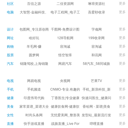
球数查询 | 让足球滚
滚一会
更多
社区
百信之源
二佳资源网
琳琅资源社
一会
更多
电脑
大智慧-金融科技、
电子工程网_电子工
吾爱秒收录
证券信息服务平台
程师获取电子设计
(wuaimsl.cn) - 网址
证券,股票,财经,基
应用技术的专业网
导航分类网站目录 -
更多
设计
包图网_专注原创商
千图网-免费设计图
字魂网
金,level-2,行情,数
站
自助网址提交自动
用设计图片下载，
片素材网站-正版商
更多
网址
啥好玩
128导航网
199收录网
据,投资理财,港股,期
收录
会员免费设计素材
用图库免费设计素
更多
购物
羊毛网-赚
容淘诚
容淘诚
货,股指期货,手机炒
模板独家图库
材中国
更多
股票
股,股票软件,炒股软
圆梦网
悟空智库
和讯网
件，免费炒股软
更多
汽车
锦隆驾校,上海锦隆
网易汽车
58汽车_58同城旗
件，收费炒股软
驾校【权益保障】
下汽车网_让选车更
件，分析软件,免费
简单
更多
电视
网易电视
央视网
芒果TV
软件,证
更多
手机
手机频道
CNMO-专业.有趣的
手机_新浪科技_新
科技新媒体
浪网
更多
健康
印度伟哥代购
丁香医生|专业健康
快速问医生_健康问
生活方式平台
题免费在线咨询专
更多
美食
家常菜谱_菜谱大全
健康饮食网-健康饮
香哈网 - 菜谱|美食
家医生_有问必答网
_菜谱家常菜做法大
食食谱_健康饮食小
菜谱|菜谱大全-学做
更多
女性
时尚头条网
无忧爱美网_整形美
发型站_最新流行发
全_家常菜谱大全-
常识_健康饮食习惯
菜、秀美食！
LADYMAX.cn|国内
容门户
型设计发型图片与
更多
直播
快手游戏直播
战旗直播_Live For
哔哩直播
大众菜谱网
_健康食品