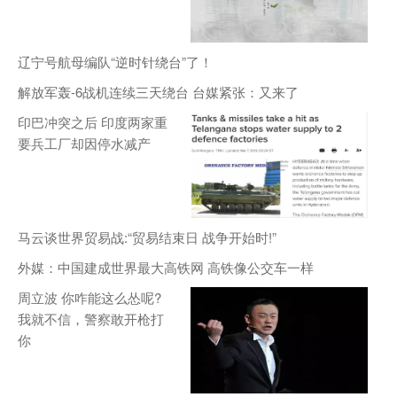
辽宁号航母编队“逆时针绕台”了！
解放军轰-6战机连续三天绕台 台媒紧张：又来了
印巴冲突之后 印度两家重
要兵工厂却因停水减产
马云谈世界贸易战:“贸易结束日 战争开始时!”
外媒：中国建成世界最大高铁网 高铁像公交车一样
周立波 你咋能这么怂呢?
我就不信，警察敢开枪打
你