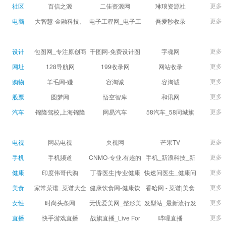
球数查询 | 让足球滚
滚一会
更多
社区
百信之源
二佳资源网
琳琅资源社
一会
更多
电脑
大智慧-金融科技、
电子工程网_电子工
吾爱秒收录
证券信息服务平台
程师获取电子设计
(wuaimsl.cn) - 网址
证券,股票,财经,基
应用技术的专业网
导航分类网站目录 -
更多
设计
包图网_专注原创商
千图网-免费设计图
字魂网
金,level-2,行情,数
站
自助网址提交自动
用设计图片下载，
片素材网站-正版商
更多
网址
128导航网
199收录网
网站收录
据,投资理财,港股,期
收录
会员免费设计素材
用图库免费设计素
更多
购物
羊毛网-赚
容淘诚
容淘诚
货,股指期货,手机炒
模板独家图库
材中国
更多
股票
股,股票软件,炒股软
圆梦网
悟空智库
和讯网
件，免费炒股软
更多
汽车
锦隆驾校,上海锦隆
网易汽车
58汽车_58同城旗
件，收费炒股软
驾校【权益保障】
下汽车网_让选车更
件，分析软件,免费
简单
更多
电视
网易电视
央视网
芒果TV
软件,证
更多
手机
手机频道
CNMO-专业.有趣的
手机_新浪科技_新
科技新媒体
浪网
更多
健康
印度伟哥代购
丁香医生|专业健康
快速问医生_健康问
生活方式平台
题免费在线咨询专
更多
美食
家常菜谱_菜谱大全
健康饮食网-健康饮
香哈网 - 菜谱|美食
家医生_有问必答网
_菜谱家常菜做法大
食食谱_健康饮食小
菜谱|菜谱大全-学做
更多
女性
时尚头条网
无忧爱美网_整形美
发型站_最新流行发
全_家常菜谱大全-
常识_健康饮食习惯
菜、秀美食！
LADYMAX.cn|国内
容门户
型设计发型图片与
更多
直播
快手游戏直播
战旗直播_Live For
哔哩直播
大众菜谱网
_健康食品