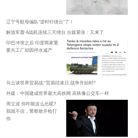
辽宁号航母编队“逆时针绕台”了！
解放军轰-6战机连续三天绕台 台媒紧张：又来了
印巴冲突之后 印度两家重
要兵工厂却因停水减产
马云谈世界贸易战:“贸易结束日 战争开始时!”
外媒：中国建成世界最大高铁网 高铁像公交车一样
周立波 你咋能这么怂呢?
我就不信，警察敢开枪打
你