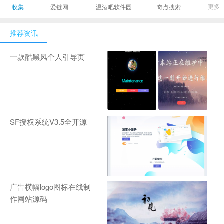
最有影响力的时尚
美发造型门户网
Gamers丨天生爱
更多
收集
爱链网
温酒吧软件园
奇点搜索
商业新媒体，及时
玩,游戏至上！-
报道全球时尚产业
zhanqi.tv
推荐资讯
新闻并提供奢侈品
行业分析评论和数
一款酷黑风个人引导页
据查询
SF授权系统V3.5全开源
广告横幅logo图标在线制
作网站源码