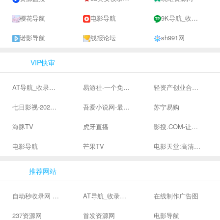
樱花导航
电影导航
9K导航_收录网-网址收录-网址导航-收录网站-自助广告系统
诺影导航
线报论坛
sh991网
VIP快审
AT导航_收录网_免费收录网站_自动收录网_秒收录
易游社-一个免费二次元游戏分享社区
轻资产创业合集、私域引流服务、抖音有效粉丝
七日影视-2024全网高清电影大全-最新最全最好看的电影电视剧网站 - 七日影视
吾爱小说网-最新热门免费小说阅读
苏宁易购
海豚TV
虎牙直播
影搜.COM-让影视搜索变得简单
电影导航
芒果TV
电影天堂:高清电影下载,高品质生活
推荐网站
自动秒收录网 - 自动秒收录-网站收录-收录网站-网址收录-秒收录
AT导航_收录网_免费收录网站_自动收录网_秒收录
在线制作广告图
237资源网
首发资源网
电影导航