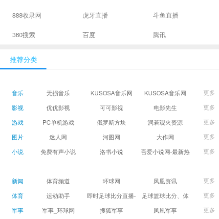
888收录网
虎牙直播
斗鱼直播
360搜索
百度
腾讯
推荐分类
更多
音乐
无损音乐
KUSOSA音乐网
KUSOSA音乐网
更多
影视
优优影视
可可影视
电影先生
更多
游戏
PC单机游戏
俄罗斯方块
洞若观火资源
更多
图片
迷人网
河图网
大作网
更多
小说
免费有声小说
洛书小说
吾爱小说网-最新热
门免费小说阅读
更多
新闻
体育频道
环球网
凤凰资讯
更多
体育
运动助手
即时足球比分直播-
足球篮球比分、体
精准赛程赛果及角
育赛果直播|让足球
更多
军事
军事_环球网
搜狐军事
凤凰军事