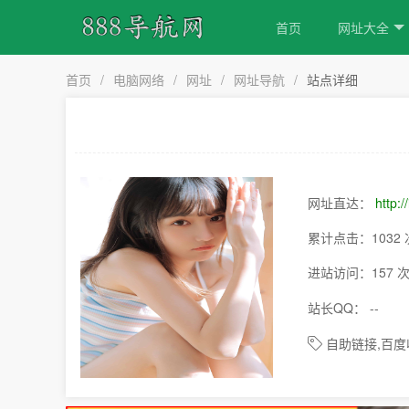
首页
网址大全
首页
/
电脑网络
/
网址
/
网址导航
/
站点详细
网址直达：
http:/
累计点击：1032 
进站访问：157 
站长QQ： --
自助链接,百度收