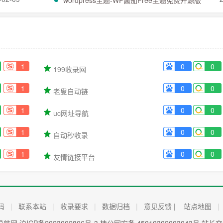
wordpress主题-WP酱茄Free主题免费开源版
1
0
0
199收录网
1
0
0
老叟自动链
1
0
0
uc网址导航
1
0
0
自动秒收录
1
0
0
友情链接平台
码
|
联系本站
|
收录要求
|
数据归档
|
意见反馈 |
站点地图
|