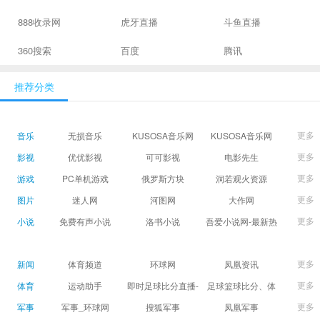
888收录网
虎牙直播
斗鱼直播
360搜索
百度
腾讯
推荐分类
更多
音乐
无损音乐
KUSOSA音乐网
KUSOSA音乐网
更多
影视
优优影视
可可影视
电影先生
更多
游戏
PC单机游戏
俄罗斯方块
洞若观火资源
更多
图片
迷人网
河图网
大作网
更多
小说
免费有声小说
洛书小说
吾爱小说网-最新热
门免费小说阅读
更多
新闻
体育频道
环球网
凤凰资讯
更多
体育
运动助手
即时足球比分直播-
足球篮球比分、体
精准赛程赛果及角
育赛果直播|让足球
更多
军事
军事_环球网
搜狐军事
凤凰军事