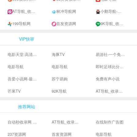
AT导航_收录网_免费收录网站_自动收录网_秒收录
林冲导航网
小鹅导航-网站收录-自动收录网-网址收录-自动秒收录
199导航网
首发资源网
9K导航_收录网-网址收录-网址导航-收录网站-自助广告系统
VIP快审
电影天堂:高清电影下载,高品质生活
海豚TV
易游社-一个免费二次元游戏分享社区
电影导航
电影导航
即时足球比分直播-精准赛程赛果及角球数查询 | 让足球滚一会
吾爱小说网-最新热门免费小说阅读
苏宁易购
免费有声小说
芒果TV
92K导航
AT导航_收录网_免费收录网站_自动收录网_秒收录
推荐网站
自动秒收录网 - 自动秒收录-网站收录-收录网站-网址收录-秒收录
AT导航_收录网_免费收录网站_自动收录网_秒收录
在线制作广告图
237资源网
首发资源网
电影导航