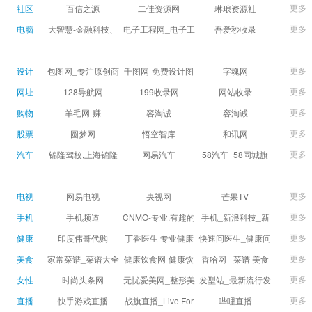
球数查询 | 让足球滚
滚一会
更多
社区
百信之源
二佳资源网
琳琅资源社
一会
更多
电脑
大智慧-金融科技、
电子工程网_电子工
吾爱秒收录
证券信息服务平台
程师获取电子设计
(wuaimsl.cn) - 网址
证券,股票,财经,基
应用技术的专业网
导航分类网站目录 -
更多
设计
包图网_专注原创商
千图网-免费设计图
字魂网
金,level-2,行情,数
站
自助网址提交自动
用设计图片下载，
片素材网站-正版商
更多
网址
128导航网
199收录网
网站收录
据,投资理财,港股,期
收录
会员免费设计素材
用图库免费设计素
更多
购物
羊毛网-赚
容淘诚
容淘诚
货,股指期货,手机炒
模板独家图库
材中国
更多
股票
股,股票软件,炒股软
圆梦网
悟空智库
和讯网
件，免费炒股软
更多
汽车
锦隆驾校,上海锦隆
网易汽车
58汽车_58同城旗
件，收费炒股软
驾校【权益保障】
下汽车网_让选车更
件，分析软件,免费
简单
更多
电视
网易电视
央视网
芒果TV
软件,证
更多
手机
手机频道
CNMO-专业.有趣的
手机_新浪科技_新
科技新媒体
浪网
更多
健康
印度伟哥代购
丁香医生|专业健康
快速问医生_健康问
生活方式平台
题免费在线咨询专
更多
美食
家常菜谱_菜谱大全
健康饮食网-健康饮
香哈网 - 菜谱|美食
家医生_有问必答网
_菜谱家常菜做法大
食食谱_健康饮食小
菜谱|菜谱大全-学做
更多
女性
时尚头条网
无忧爱美网_整形美
发型站_最新流行发
全_家常菜谱大全-
常识_健康饮食习惯
菜、秀美食！
LADYMAX.cn|国内
容门户
型设计发型图片与
更多
直播
快手游戏直播
战旗直播_Live For
哔哩直播
大众菜谱网
_健康食品