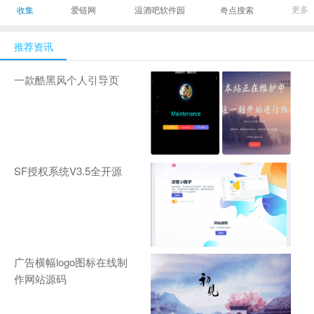
最有影响力的时尚
美发造型门户网
Gamers丨天生爱
更多
收集
爱链网
温酒吧软件园
奇点搜索
商业新媒体，及时
玩,游戏至上！-
报道全球时尚产业
zhanqi.tv
推荐资讯
新闻并提供奢侈品
行业分析评论和数
一款酷黑风个人引导页
据查询
SF授权系统V3.5全开源
广告横幅logo图标在线制
作网站源码