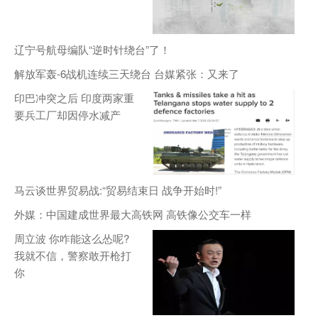
辽宁号航母编队“逆时针绕台”了！
解放军轰-6战机连续三天绕台 台媒紧张：又来了
印巴冲突之后 印度两家重
要兵工厂却因停水减产
马云谈世界贸易战:“贸易结束日 战争开始时!”
外媒：中国建成世界最大高铁网 高铁像公交车一样
周立波 你咋能这么怂呢?
我就不信，警察敢开枪打
你