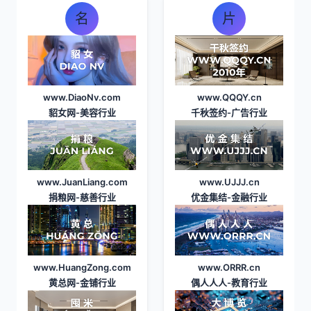
名
片
www.DiaoNv.com
www.QQQY.cn
貂女网
-美容行业
千秋签约
-广告行业
www.JuanLiang.com
www.UJJJ.cn
捐粮网
-慈善行业
优金集结
-金融行业
www.HuangZong.com
www.ORRR.cn
黄总网
-金铺行业
偶人人人
-教育行业