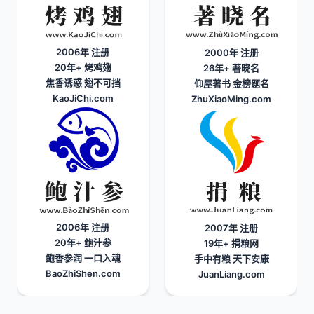
2006年 注册
2000年 注册
20年+
烤鸡翅
26年+
著晓名
焦香诱惑 翅不可挡
仰屋著书 金榜题名
KaoJiChi.com
ZhuXiaoMing.com
2006年 注册
2007年 注册
20年+
鲍汁参
19年+
捐粮网
鲍香参润 一口入魂
手中有粮 天下安康
BaoZhiShen.com
JuanLiang.com