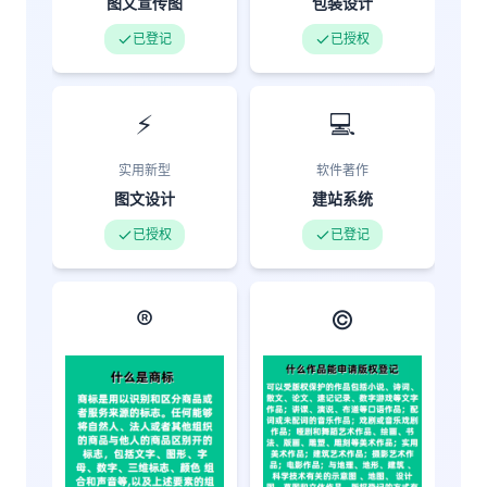
图文宣传图
包装设计
已登记
已授权
⚡
💻
实用新型
软件著作
图文设计
建站系统
已授权
已登记
®️
©️